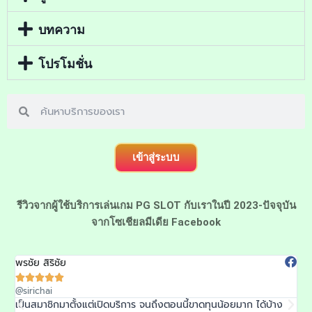
บทความ
โปรโมชั่น
เข้าสู่ระบบ
รีวิวจากผู้ใช้บริการเล่นเกม PG SLOT กับเราในปี 2023-ปัจจุบัน
จากโซเชียลมีเดีย Facebook
พรชัย สิริชัย





@sirichai
เป็นสมาชิกมาตั้งแต่เปิดบริการ จนถึงตอนนี้ขาดทุนน้อยมาก ได้บ้าง
เก