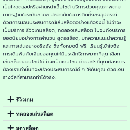
เป็นโหลดแอปหรือผ่านหน้าเว็บไซต์ บริการด้วยคุณภาพตาม
มาตรฐานในระดับสากล ปลอดภัยในการติดตั้งลงอุปกรณ์
ด้วยการมอบประสบการณ์เล่นสล็อตอย่างแท้จริงนี้ ไม่ว่าจะ
เป็นบริการ รีวิวเกมสล็อต, ทดลองเล่นสล็อต ไปจนถึงบริการ
ยอดนิยมอย่างการคำนวน สูตรสล็อต, บทความแนะนำความรู้
และการเล่นอย่างจริงจัง ซึ่งทั้งหมดนี้ ฟรี! เรียนรู้เข้าใจถึง
การเดิมพันกับเงินของคุณให้มีประสิทธิภาพมากที่สุด เลือก
เล่นสล็อตออนไลน์ไม่ว่าจะเป็นเกมไหน ค่ายอะไรที่คุณต้องการ
ต้องเราเท่านั้นที่จะสร้างประสบการณ์ดี ๆ ให้กับคุณ ด้วยเงิน
รางวัลที่สามารถทำได้จริง.
รีวิวเกม
ทดลองเล่นสล็อต
สูตรสล็อต