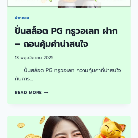
ฝากถอน
ปั่นสล็อต PG ทรูวอเลท ฝาก
– ถอนคุ้มค่าน่าสนใจ
13 พฤศจิกายน 2025
ปั่นสล็อต PG ทรูวอเลท ความคุ้มค่าที่น่าสนใจ
กับการ…
READ MORE