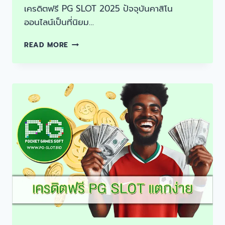
เครดิตฟรี PG SLOT 2025 ปัจจุบันคาสิโน
ออนไลน์เป็นที่นิยม…
READ MORE