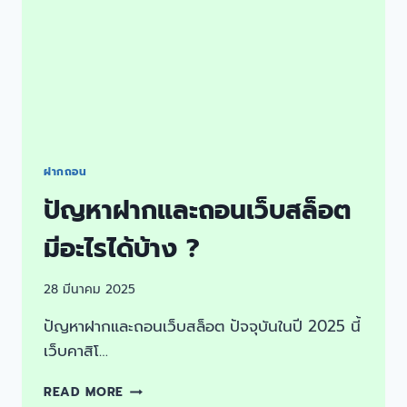
ฝากถอน
ปัญหาฝากและถอนเว็บสล็อต
มีอะไรได้บ้าง ?
28 มีนาคม 2025
ปัญหาฝากและถอนเว็บสล็อต ปัจจุบันในปี 2025 นี้
เว็บคาสิโ…
READ MORE