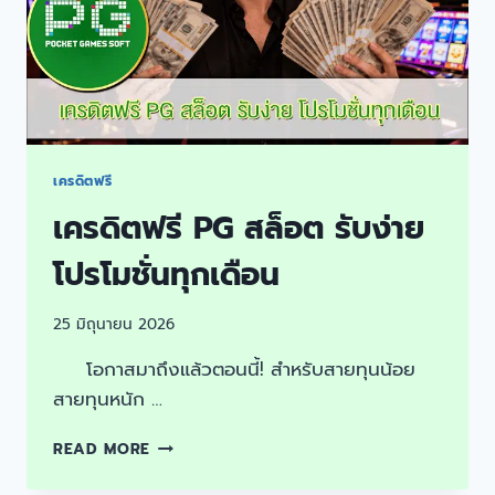
เครดิตฟรี
เครดิตฟรี PG สล็อต รับง่าย
โปรโมชั่นทุกเดือน
25 มิถุนายน 2026
โอกาสมาถึงแล้วตอนนี้! สำหรับสายทุนน้อย
สายทุนหนัก …
READ MORE