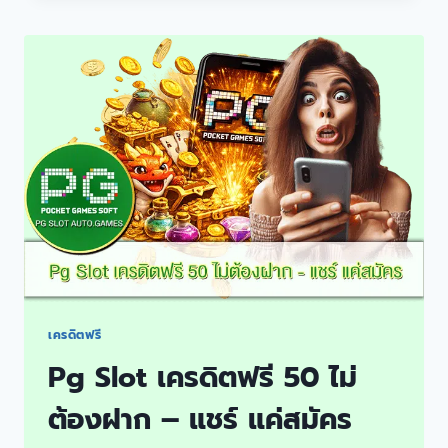
เครดิตฟรี
Pg Slot เครดิตฟรี 50 ไม่
ต้องฝาก – แชร์ แค่สมัคร