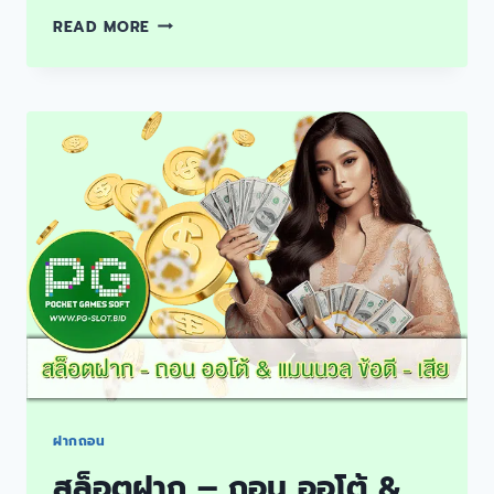
READ MORE
ฝากถอน
สล็อตฝาก – ถอน ออโต้ &