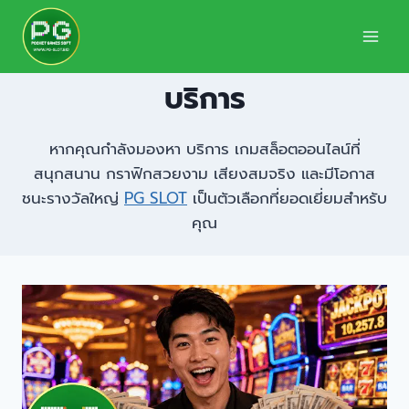
บริการ
หากคุณกำลังมองหา บริการ เกมสล็อตออนไลน์ที่
สนุกสนาน กราฟิกสวยงาม เสียงสมจริง และมีโอกาส
ชนะรางวัลใหญ่
PG SLOT
เป็นตัวเลือกที่ยอดเยี่ยมสำหรับ
คุณ