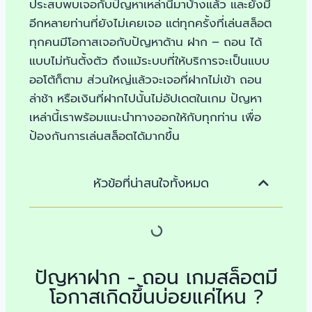
ประสบพบเจอกับปัญหาเหล่านี้มาบ้างแล้ว และยังมี
อีกหลายท่านที่ยังไม่เคยเจอ แต่ทุกครั้งที่เล่นสล็อต
ทุกคนมีโอกาสเจอกับปัญหาด้าน ฝาก – ถอน ได้
แบบไม่ทันตั้งตัว ถึงแม้ระบบที่ให้บริการจะเป็นแบบ
ออโต้ก็ตาม ส่วนใหญ่แล้วจะเจอที่ฝากไม่เข้า ถอน
ล่าช้า หรือเงินที่ฝากไปนั้นไม่อัปเดตในเกม ปัญหา
เหล่านี้เราพร้อมแนะนำทางออกให้กับทุกท่าน เพื่อ
ป้องกันการเล่นสล็อตได้มากขึ้น
หัวข้อที่น่าสนใจทั้งหมด
ปัญหาฝาก - ถอน เกมสล็อตมี
โอกาสเกิดขึ้นบ่อยแค่ไหน ?