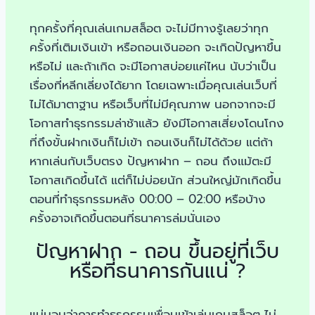
ทุกครั้งที่คุณเล่นเกมสล็อต จะไม่มีทางรู้เลยว่าทุก
ครั้งที่เติมเงินเข้า หรือถอนเงินออก จะเกิดปัญหาขึ้น
หรือไม่ และถ้าเกิด จะมีโอกาสบ่อยแค่ไหน นับว่าเป็น
เรื่องที่หลีกเลี่ยงได้ยาก โดยเฉพาะเมื่อคุณเล่นเว็บที่
ไม่ได้มาตาฐาน หรือเว็บที่ไม่มีคุณภาพ นอกจากจะมี
โอกาสทำธุรกรรมล่าช้าแล้ว ยังมีโอกาสเสี่ยงโดนโกง
ที่ถึงขั้นฝากเงินก็ไม่เข้า ถอนเงินก็ไม่ได้ด้วย แต่ถ้า
หากเล่นกับเว็บตรง ปัญหาฝาก – ถอน ถึงแม้ตะมี
โอกาสเกิดขึ้นได้ แต่ก็ไม่บ่อยนัก ส่วนใหญ่มักเกิดขึ้น
ตอนที่ทำธุรกรรมหลัง 00:00 – 02:00 หรือบ้าง
ครั้งอาจเกิดขึ้นตอนที่ธนาคารล่มนั่นเอง
ปัญหาฝาก - ถอน ขึ้นอยู่ที่เว็บ
หรือที่ธนาคารกันแน่ ?
แน่นอนว่าการทำธุรกรรมเพื่อนเข้าเล่นเกมสล็อต ไม่