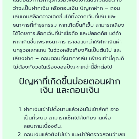
ว่าจะเป็นฝากเงิน หรือถอนเงิน ปัญหาฝาก – ถอน
เล่นเกมสล็อตอาจเกิดขึ้นได้ทั้งจากเว็บที่เล่น และ
ธนาคารที่ทำธุรกรรม หากเกิดขึ้นที่เว็บ สามารถเลี่ยง
ได้โดยการเลือกเว็บที่น่าเชื่อถือ และปลอดภัย แต่ถ้า
หากเกิดขึ้นเพราะธนาคาร เราขอแนะนำให้ฝากเงินผ่า
นทรูวอเลทแทน ในช่วงหลังเที่ยงคืนเป็นต้นไป และ
เลี่ยงฝาก – ถอนตอนที่ธนาคารล่ม เพียงเท่านี้คุณก็
ไม่ต้องกังวลในเรื่องของปัญหาเหล่านี้อีกต่อไป
ปัญหาที่เกิดขึ้นบ่อยตอนฝาก
เงิน และถอนเงิน
ฝากเงินเข้าไปตั้งนานแล้วเงินไม่เข้าสักที อาจ
เป็นที่ระบบ สามารถเช็คได้กับทีมงานเพื่อ
สอบถามเบื้องต้น.
ถอนเงินแล้วยังไม่เข้า แนะนำให้ตรวจสอบว่าเลข