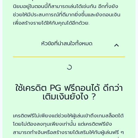
นิยมอยู่ในตอนนี้ก็สามารถเล่นได้เช่นกัน อีกทั้งยัง
ช่วยให้มีประสบการณ์ที่ดีมากยิ่งขึ้นและยังถอนเงิน
เพื่อสร้างรายได้ให้กับคุณได้อีกด้วย.
หัวข้อที่น่าสนใจทั้งหมด
ใช้เครดิต PG ฟรีถอนได้ ดีกว่า
เติมเงินยังไง ?
เครดิตฟรีไม่เพียงแต่ช่วยให้ผู้เล่นเข้าถึงเกมสล็อตได้
โดยไม่ต้องลงทุนเพียงเท่านั้น แต่เครดิตฟรียัง
สามารถทำเงินหรือสร้างรายได้เสริมให้กับผู้เล่นฟรี ๆ