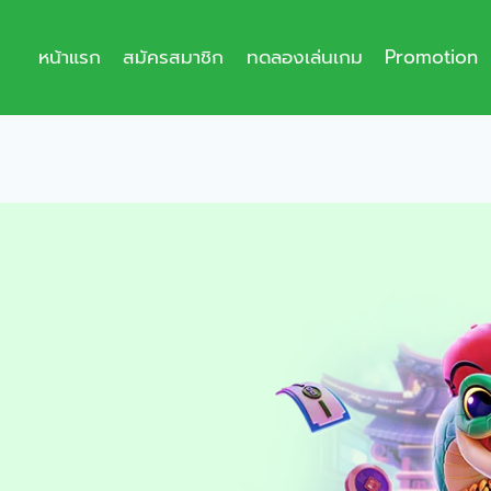
หน้าแรก
สมัครสมาชิก
ทดลองเล่นเกม
Promotion