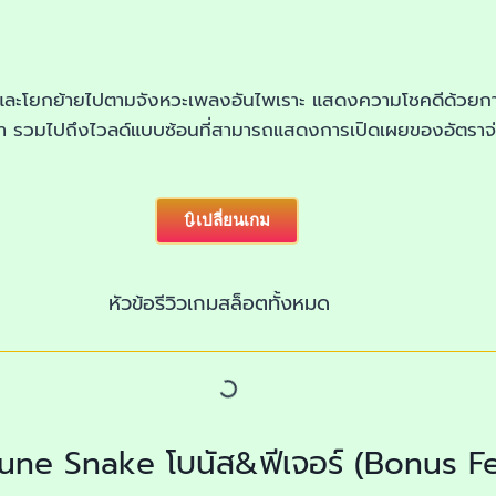
ี้และโยกย้ายไปตามจังหวะเพลงอันไพเราะ แสดงความโชคดีด้วยการ
ซ้ำ รวมไปถึงไวลด์แบบซ้อนที่สามารถแสดงการเปิดเผยของอัตราจ
🔃เปลี่ยนเกม
หัวข้อรีวิวเกมสล็อตทั้งหมด
tune Snake โบนัส&ฟีเจอร์ (Bonus F