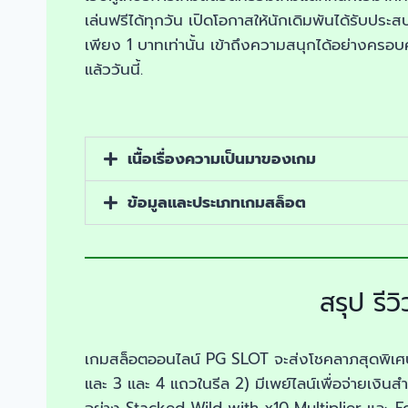
เล่นฟรีได้ทุกวัน เปิดโอกาสให้นักเดิมพันได้รับประสบ
เพียง 1 บาทเท่านั้น เข้าถึงความสนุกได้อย่างครอบค
แล้ววันนี้.
เนื้อเรื่องความเป็นมาของเกม
ข้อมูลและประเภทเกมสล็อต
สรุป รี
เกมสล็อตออนไลน์ PG SLOT จะส่งโชคลาภสุดพิเศ
และ 3 และ 4 แถวในรีล 2) มีเพย์ไลน์เพื่อจ่ายเงินส