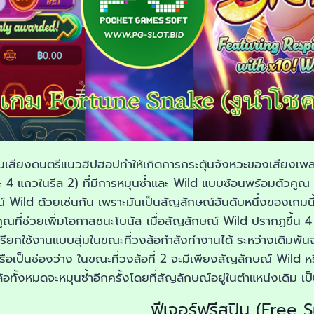
ในเสียงดนตรีแนวฮิปฮอปทำให้เกิดการกระตุ้นจังหวะของเสียงเพล
และ 4 แถวในรีล 2) ที่มีการหมุนซ้ำและ Wild แบบซ้อนพร้อมตัวค
 Wild ด้วยเช่นกัน เพราะมันเป็นสัญลักษณ์อันดับหนึ่งของเกมนี้
ที่ช่วยเพิ่มโอกาสชนะโบนัส เมื่อสัญลักษณ์ Wild ปรากฏขึ้น 4 ตัว
รียกใช้งานแบบสุ่มในขณะที่วงล้อกำลังทำงานได้ ระหว่างเดิมพัน
หรือเป็นช่องว่าง ในขณะที่วงล้อที่ 2 จะมีเพียงสัญลักษณ์ Wild ห
ทั้งหมดจะหมุนซ้ำอีกครั้งโดยที่สัญลักษณ์อยู่ในตำแหน่งเดิม เป็น
ฟีเจอร์ฟรีสปิน (Free 