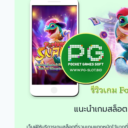
แนะนำเกมสล็อต
เว็บผู้ให้บริการเกมสล็อตที่รวมเกมแตกหนักไว้มากที