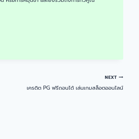
น หรือการหมุนซ้ำ และยังรวมถึงการทวีคูณ
NEXT
เครดิต PG ฟรีถอนได้ เล่นเกมสล็อตออนไลน์