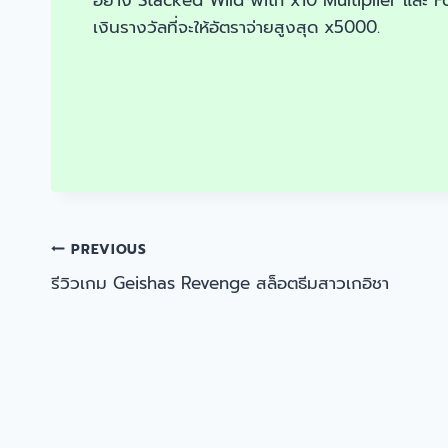
อย่าง Stacked Wild with x10 Multiplier และ 
เงินรางวัลที่จะให้อัตราจ่ายสูงสุด x5000.
PREVIOUS
รีวิวเกม Geishas Revenge สล็อตธีมสาวเกอิชา