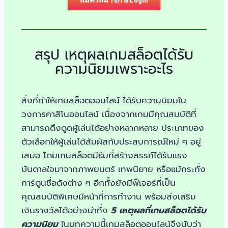
สรุป เหตุผลเกมสล็อตได้รับ
ความนิยมเพราะอะไร
สิ่งที่ทำให้เกมสล็อตออนไลน์ ได้รับความนิยมใน
วงการคาสิโนออนไลน์ เนื่องจากเกมมีคุณสมบัติที่
สามารถดึงดูดผู้เล่นได้อย่างหลากหลาย ประเภทของ
ตัวเลือกให้ผู้เล่นได้สัมผัสกับประสบการณ์ใหม่ ๆ อยู่
เสมอ โดยเกมสล็อตมีธีมที่สร้างสรรค์ได้รับแรง
บันดาลใจมาจากภาพยนตร์ เทพนิยาย หรือแม้กระทั่ง
การ์ตูนชื่อดังต่าง ๆ อีกทั้งยังมีฟีเจอร์ที่เป็น
คุณสมบัติพิเศษมีหน้าที่การทำงาน พร้อมส่งเสริม
เงินรางวัลได้อย่างน่าทึ่ง
5 เหตุผลที่เกมสล็อตได้รับ
ความนิยม
ในบทความนี้เกมสล็อตออนไลน์จึงนับว่า