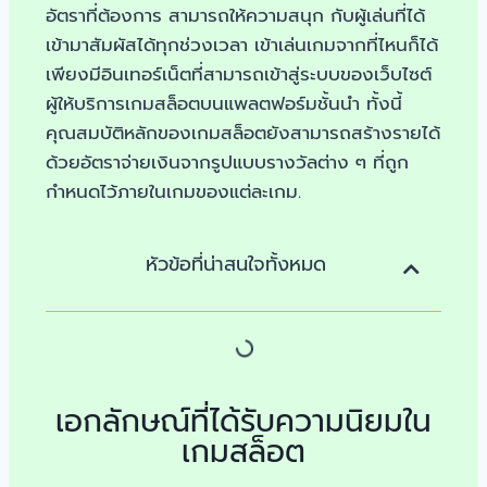
อัตราที่ต้องการ สามารถให้ความสนุก กับผู้เล่นที่ได้
เข้ามาสัมผัสได้ทุกช่วงเวลา เข้าเล่นเกมจากที่ไหนก็ได้
เพียงมีอินเทอร์เน็ตที่สามารถเข้าสู่ระบบของเว็บไซต์
ผู้ให้บริการเกมสล็อตบนแพลตฟอร์มชั้นนำ ทั้งนี้
คุณสมบัติหลักของเกมสล็อตยังสามารถสร้างรายได้
ด้วยอัตราจ่ายเงินจากรูปแบบรางวัลต่าง ๆ ที่ถูก
กำหนดไว้ภายในเกมของแต่ละเกม.
หัวข้อที่น่าสนใจทั้งหมด
เอกลักษณ์ที่ได้รับความนิยมใน
เกมสล็อต