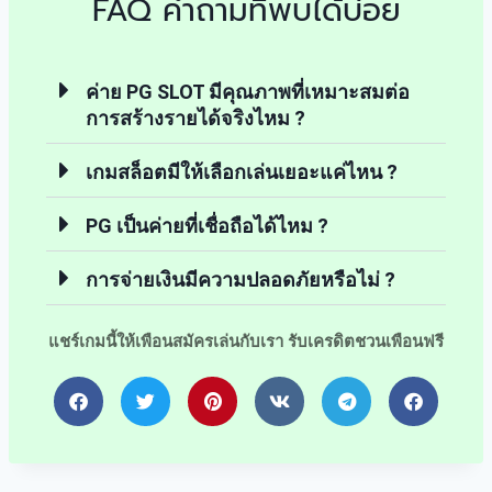
FAQ คำถามที่พบได้บ่อย
ค่าย PG SLOT มีคุณภาพที่เหมาะสมต่อ
การสร้างรายได้จริงไหม ?
เกมสล็อตมีให้เลือกเล่นเยอะแค่ไหน ?
PG เป็นค่ายที่เชื่อถือได้ไหม ?
การจ่ายเงินมีความปลอดภัยหรือไม่ ?
แชร์เกมนี้ให้เพือนสมัครเล่นกับเรา รับเครดิตชวนเพือนฟรี