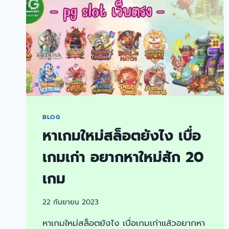
BLOG
หาเกมใหม่สล็อตยังไง เบื่อ
เกมเก่า อยากหาใหม่สัก 20
เกม
22 กันยายน 2023
หาเกมใหม่สล็อตยังไง เบื่อเกมเก่าแล้วอยากหา