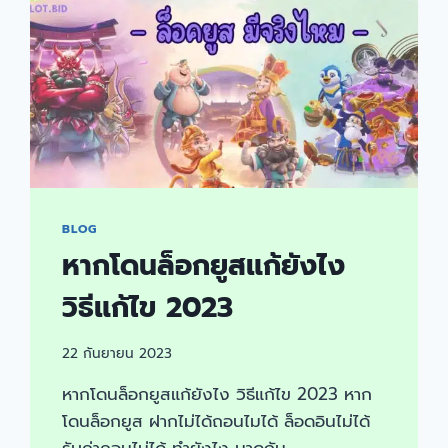
BLOG
หากโดนล็อกยูสแก้ยังไง
วิธีแก้ไข 2023
22 กันยายน 2023
หากโดนล็อกยูสแก้ยังไง วิธีแก้ไข 2023 หาก
โดนล็อกยูส ฝากไม่ได้ถอนไมได้ ล็อดอินไม่ได้
รับค่าคอมไม่ได้ ทำยังไง มาดูกัน