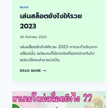
BLOG
เล่นสล็อตยังไงให้รวย
2023
26 กันยายน 2023
เล่นสล็อตยังไงให้รวย 2023 การจะทำเงินจาก
สล็อตนั้น แต่ละคนก็มีเทคนิคที่แตกต่างกันไป
แต่จะมีใครเล่ามาแบ่งปัน
READ MORE