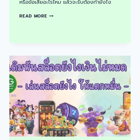
หรือข้อเสียอะไรไหม แล้วจะรับต้องทำยังไง
READ MORE