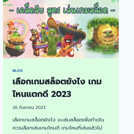
BLOG
เลือกเกมสล็อตยังไง เกม
ไหนแตกดี 2023
26 กันยายน 2023
เลือกเกมสล็อตยังไง จะเล่นสล็อตเพื่อทำเงิน
ควรเลือกเล่นเกมไหนดี เกมไหนที่เล่นแล้วไม่