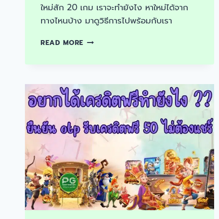
ใหม่สัก 20 เกม เราจะทำยังไง หาใหม่ได้จาก
ทางไหนบ้าง มาดูวิธีการไปพร้อมกับเรา
READ MORE