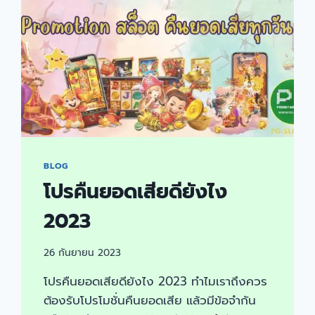
BLOG
โปรคืนยอดเสียดียังไง
2023
26 กันยายน 2023
โปรคืนยอดเสียดียังไง 2023 ทำไมเราถึงควร
ต้องรับโปรโมชั่นคืนยอดเสีย แล้วมีข้อจำกัน