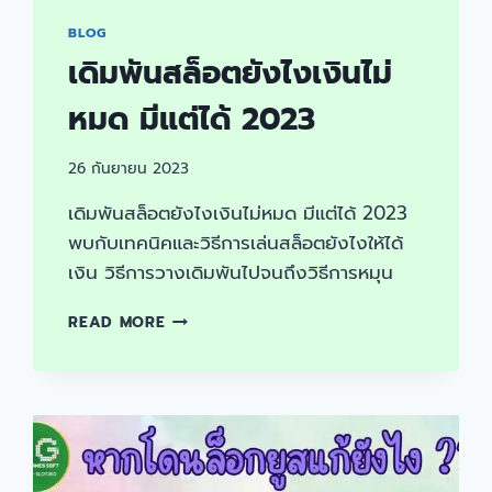
BLOG
เดิมพันสล็อตยังไงเงินไม่
หมด มีแต่ได้ 2023
26 กันยายน 2023
เดิมพันสล็อตยังไงเงินไม่หมด มีแต่ได้ 2023
พบกับเทคนิคและวิธีการเล่นสล็อตยังไงให้ได้
เงิน วิธีการวางเดิมพันไปจนถึงวิธีการหมุน
READ MORE