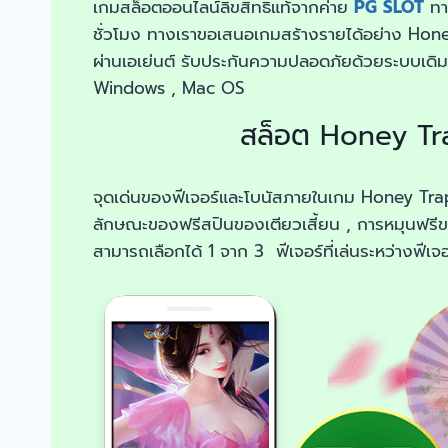
เกมสล็อตออนไลน์ลิขสิทธิ์แท้จากค่าย
PG SLOT
ทาง
ชั่วโมง ทางเราขอเสนอเกมสร้างรายได้อย่าง Honey 
ผ่านเอเย่นต์ รับประกันความปลอดภัยด้วยระบบเดิม
Windows , Mac OS
สล็อต Honey Tra
จุดเด่นของฟีเจอร์และโบนัสภายในเกม Honey Trap
ลักษณะของฟรีสปินของเตียวเสี้ยน , การหมุนฟรีของ
สามารถเลือกได้ 1 จาก 3 ฟีเจอร์ที่เล่นระหว่างฟีเจอ