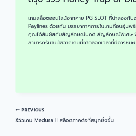
เกมสล็อตออนไลน์จากค่าย PG SLOT ที่น่าลองกับ
Paylines ด้วยกัน บรรยากาศภายในเกมที่อบอุ่นพร้อ
คุณได้สัมผัสกับสัญลักษณ์ปกติ สัญลักษณ์พิเศษ ฟ
สามารถรับโบนัสจากเกมนี้ได้ตลอดเวลาที่มีการชนะ
PREVIOUS
รีวิวเกม Medusa II สล็อตภาคต่อที่สนุกยิ่งขึ้น