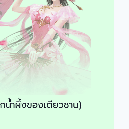
นํ้าผึ้งของเตียวชาน)