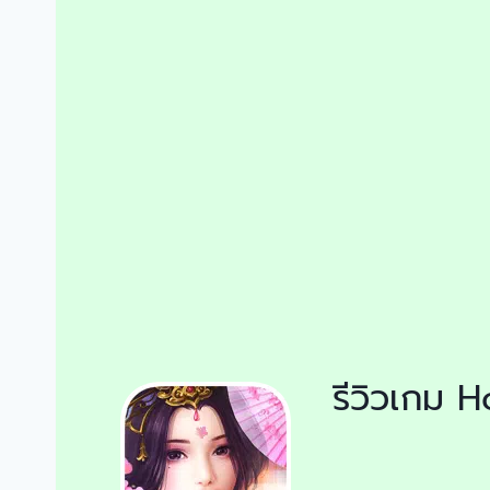
รีวิวเกม 