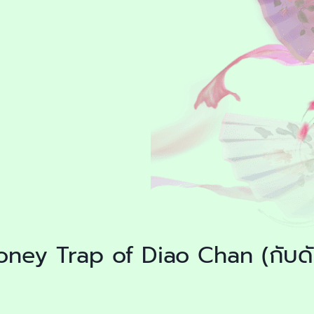
Honey Trap of Diao Chan (กับดัก