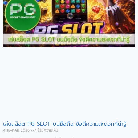
เล่นสล็อต PG SLOT บนมือถือ ข้อดีความสะดวกที่น่ารู้
4 สิงหาคม 2026
ไม่มีความเห็น