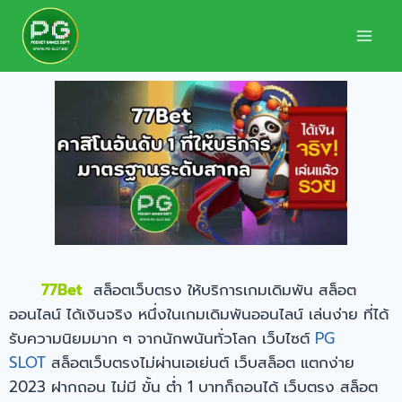
77Bet
สล็อตเว็บตรง ให้บริการเกมเดิมพัน สล็อต
ออนไลน์ ได้เงินจริง หนึ่งในเกมเดิมพันออนไลน์ เล่นง่าย ที่ได้
รับความนิยมมาก ๆ จากนักพนันทั่วโลก เว็บไซต์
PG
SLOT
สล็อตเว็บตรงไม่ผ่านเอเย่นต์ เว็บสล็อต แตกง่าย
2023 ฝากถอน ไม่มี ขั้น ต่ำ 1 บาทก็ถอนได้ เว็บตรง สล็อต