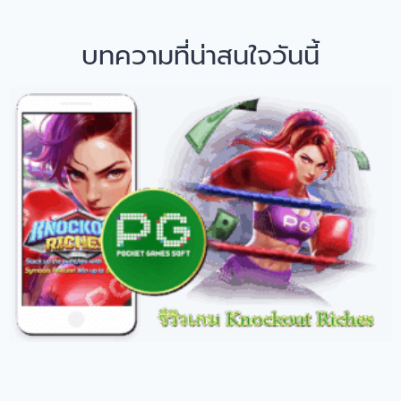
บทความที่น่าสนใจวันนี้