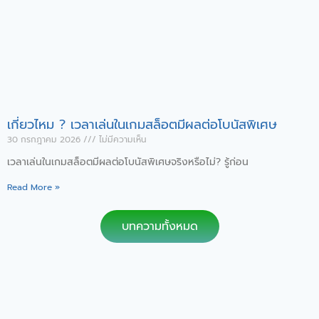
เกี่ยวไหม ? เวลาเล่นในเกมสล็อตมีผลต่อโบนัสพิเศษ
30 กรกฎาคม 2026
ไม่มีความเห็น
เวลาเล่นในเกมสล็อตมีผลต่อโบนัสพิเศษจริงหรือไม่? รู้ก่อน
Read More »
บทความทั้งหมด