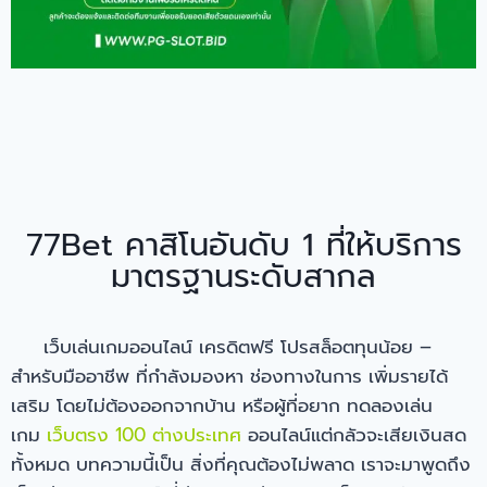
77Bet คาสิโนอันดับ 1 ที่ให้บริการ
มาตรฐานระดับสากล
เว็บเล่นเกมออนไลน์ เครดิตฟรี โปรสล็อตทุนน้อย –
สำหรับมืออาชีพ ที่กำลังมองหา ช่องทางในการ เพิ่มรายได้
เสริม โดยไม่ต้องออกจากบ้าน หรือผู้ที่อยาก ทดลองเล่น
เกม
เว็บตรง 100 ต่างประเทศ
ออนไลน์แต่กลัวจะเสียเงินสด
ทั้งหมด บทความนี้เป็น สิ่งที่คุณต้องไม่พลาด เราจะมาพูดถึง