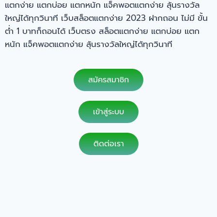
แตกง่าย แตกบ่อย แตกหนัก แจ็คพอตแตกง่าย ลุ้นรางวัล
ใหญ่ได้ทุกวินาที เว็บสล็อตแตกง่าย 2023 ฝากถอน ไม่มี ขั้น
ต่ำ 1 บาทก็ถอนได้ เว็บตรง สล็อตแตกง่าย แตกบ่อย แตก
หนัก แจ็คพอตแตกง่าย ลุ้นรางวัลใหญ่ได้ทุกวินาที
สมัครสมาชิก
เข้าสู่ระบบ
ติดต่อเรา