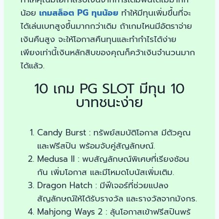
น้อย
เกมสล็อต PG ทุนน้อย
ทำให้มีทุนเพิ่มขึ้นที่จะ
ได้เล่นเบทสูงขึ้นมากกว่าเดิม ถ้าเกมไหนมีอัตราจ่าย
เงินคืนสูง จะให้โอกาสคืนทุนและทำกำไรได้ง่าย
เพียงเท่านี้เงินหลักสิบของคุณก็คว้าเงินจำนวนมาก
ได้แล้ว.
10 เกม PG SLOT มีทุน 10
บาทชนะง่าย
Candy Burst : ทรัพย์สมบัติโอกาส มีตัวคูณ
และฟรีสปิน พร้อมจับคู่สัญลักษณ์.
Medusa II : พบสัญลักษณ์พิเศษที่เรียงซ้อน
กัน เพิ่มโอกาส และมีโหมดโบนัสเพิ่มเติม.
Dragon Hatch : มีฟีเจอร์ที่ช่วยแปลง
สัญลักษณ์ให้ได้รับรางวัล และรางวัลจากมังกร.
Mahjong Ways 2 : ลุ้นโอกาสเข้าฟรีสปินพร้