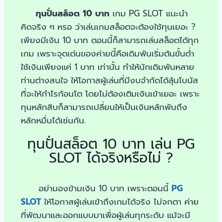
ทุนปั่นสล็อต 10 บาท
เกม PG SLOT แนะนำ
คิดจริง ๆ หรอ ว่าเล่นเกมสล็อตจะต้องใช้ทุนเยอะ ?
เพียงมีเงิน 10 บาท ตอนนี้ก็สามารถเล่นสล็อตได้ทุก
เกม เพราะจุดเด่นของค่ายนี้คือเดิมพันเริ่มต้นขั้นต่ำ
ใช้เงินเพียงแค่ 1 บาท เท่านั้น ทำให้นักเดิมพันหลาย
ท่านต่างสนใจ ให้โอกาสผู้เล่นที่มีงบจำกัดได้ลุ้นโบนัส
ที่จะให้กำไรก้อนโต โดยไม่ต้องเติมเงินเข้าเยอะ เพราะ
ทุนหลักสิบก็สามารถเปลี่ยนให้เป็นเงินหลักพันถึง
หลักหมื่นได้เช่นกัน.
ทุนปั่นสล็อต 10 บาท เล่น PG
SLOT ได้จริงหรือไม่ ?
อย่ามองข้ามเงิน 10 บาท เพราะตอนนี้
PG
SLOT
ให้โอกาสผู้เล่นเข้าถึงเกมได้จริง ไม่จกตา ค่าย
ที่พัฒนาและออกแบบมาเพื่อผู้เล่นทุกระดับ แม้จะมี