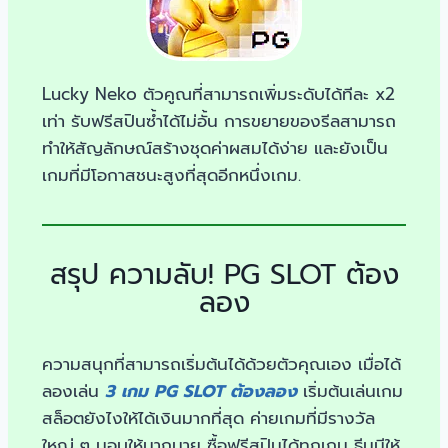
Lucky Neko ตัวคูณที่สามารถเพิ่มระดับได้ทีละ x2
เท่า รับฟรีสปินซ้ำได้ไม่อั้น การขยายของรีลสามารถ
ทำให้สัญลักษณ์สร้างชุดค่าผสมได้ง่าย และยังเป็น
เกมที่มีโอกาสชนะสูงที่สุดอีกหนึ่งเกม.
สรุป ความลับ! PG SLOT ต้อง
ลอง
ความสนุกที่สามารถเริ่มต้นได้ด้วยตัวคุณเอง เมื่อได้
ลองเล่น
3 เกม PG SLOT ต้องลอง
เริ่มต้นเล่นเกม
สล็อตยังไงให้ได้เงินมากที่สุด ค่ายเกมที่มีรางวัล
ใหญ่ ๆ มอบให้มากมาย ซื้อฟรีสปินได้ทุกเกม ธีมมีให้