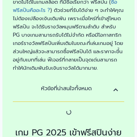
ขาดไม่ได้ในเกมสล็อต ที่มีชื่อเรียกว่า ฟรีสปิน (
ซื้อ
ฟรีสปินคืออะไร ?
) ตัวช่วยที่รับได้ง่าย ๆ จะทำให้คุณ
ไม่ต้องเปลืองเงินเดิมพัน เพราะเมื่อไหร่ที่เข้าสู่โหมด
ฟรีสปิน จะได้รับรางวัลหมุนฟรีตามลำดับ สำหรับ
PG บางเกมสามารถรับได้ไม่จำกัด หรือมีโอกาสทริก
เกอร์รางวัลฟรีสปินเพิ่มเติมในขณะที่เล่นเกมอยู่ โดย
ส่วนใหญ่แล้วจะสามารถซื้อฟรีสปินได้ และราคาจะขึ้น
อยู่กับเบทที่เล่น ฟีเจอร์ที่กลายเป็นจุดเด่นสามารถ
ทำให้นักเดิมพันรับเงินรางวัลได้มากมาย.
หัวข้อที่น่าสนใจทั้งหมด
เกม PG 2025 เข้าฟรีสปินง่าย