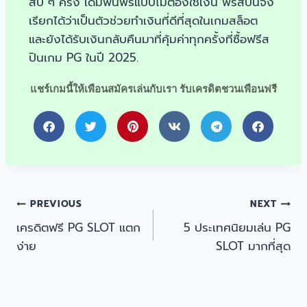
สิบ ๆ ครั้ง เดิมพันฟรีแบบไม่ต้องใช้เงิน ฟรีสปินจึง
เรียกได้ว่าเป็นตัวช่วยทำเงินที่ดีที่สุดในเกมสล็อต
และยังได้รับเงินกลับคืนมาที่คุ้มค่าทุกครั้งที่ซื้อฟรีส
ปินเกม PG ในปี 2025.
แชร์เกมนี้ให้เพือนสมัครเล่นกับเรา รับเครดิตชวนเพือนฟรี
PREVIOUS
NEXT
เครดิตฟรี PG SLOT แตก
5 ประเทศนิยมเล่น PG
ง่าย
SLOT มากที่สุด