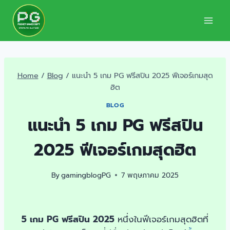
Home
/
Blog
/
แนะนำ 5 เกม PG ฟรีสปิน 2025 ฟีเจอร์เกมสุด
ฮิต
BLOG
แนะนำ 5 เกม PG ฟรีสปิน
2025 ฟีเจอร์เกมสุดฮิต
By
gamingblogPG
7 พฤษภาคม 2025
5 เกม PG ฟรีสปิน 2025
หนึ่งในฟีเจอร์เกมสุดฮิตที่