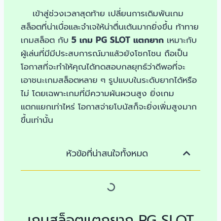
เข้าสู่ช่วงเวลาสุดท้าย เปลี่ยนการเดิมพันเกม
สล็อตที่น่าเบื่อและจำเจให้น่าตื่นเต้นมากยิ่งขึ้น ท้าทาย
เกมสล็อต กับ
5 เกม PG SLOT แตกยาก
เหมาะกับ
ผู้เล่นที่มีมีประสบการณ์มาแล้วยังโชกโชน ถือเป็น
โอกาสที่จะทำให้คุณได้ทดสอบกลยุทธ์ว่าดีพอที่จะ
เอาชนะเกมสล็อตหลาย ๆ รูปแบบในระดับยากได้หรือ
ไม่ โดยเฉพาะเกมที่มีความผันผวนสูง ยิ่งเกม
แตกแยกเท่าไหร่ โอกาสจ่ายโบนัสก็จะยิ่งเพิ่มสูงมาก
ขึ้นเท่านั้น
หัวข้อที่น่าสนใจทั้งหมด
เกมสล็อตแตกยาก PG SLOT