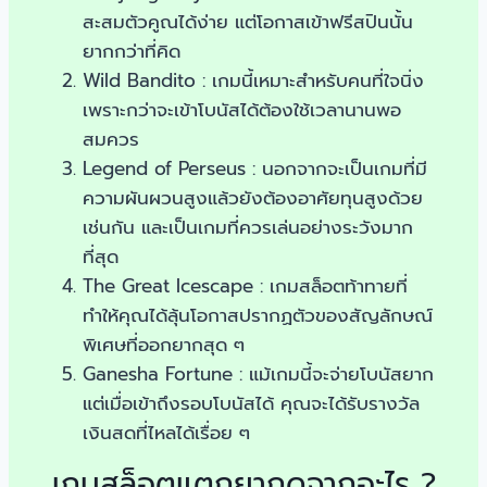
สะสมตัวคูณได้ง่าย แต่โอกาสเข้าฟรีสปินนั้น
ยากกว่าที่คิด
Wild Bandito : เกมนี้เหมาะสำหรับคนที่ใจนิ่ง
เพราะกว่าจะเข้าโบนัสได้ต้องใช้เวลานานพอ
สมควร
Legend of Perseus : นอกจากจะเป็นเกมที่มี
ความผันผวนสูงแล้วยังต้องอาศัยทุนสูงด้วย
เช่นกัน และเป็นเกมที่ควรเล่นอย่างระวังมาก
ที่สุด
The Great Icescape : เกมสล็อตท้าทายที่
ทำให้คุณได้ลุ้นโอกาสปรากฏตัวของสัญลักษณ์
พิเศษที่ออกยากสุด ๆ
Ganesha Fortune : แม้เกมนี้จะจ่ายโบนัสยาก
แต่เมื่อเข้าถึงรอบโบนัสได้ คุณจะได้รับรางวัล
เงินสดที่ไหลได้เรื่อย ๆ
เกมสล็อตแตกยากดูจากอะไร ?