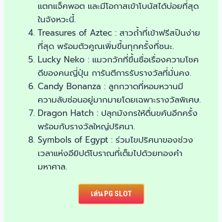
แตกแจ็คพอต และมีโอกาสเข้าโบนัสได้บ่อยที่สุด
ในจังหวะนี้.
Treasures of Aztec : สาวถ้ำที่เข้าฟรีสปินง่าย
ที่สุด พร้อมตัวคูณเพิ่มขึ้นทุกครั้งที่ชนะ.
Lucky Neko : แมวกวักที่ขึ้นชื่อเรื่องความโชค
ดีของคนญี่ปุ่น การันตีการรับรางวัลที่มั่นคง.
Candy Bonanza : ลูกกวาดที่หอมหวานมี
ความลับซ่อนอยู่มากมายโดยเฉพาะรางวัลพิเศษ.
Dragon Hatch : ปลุกมังกรให้ตื่นขค้นอีกครั้ง
พร้อมกับรางวัลใหญ่ปริศนา.
Symbols of Egypt : ร่วมไขปริศนาของช่วง
เวลาแห่งอียิปต์โบราณที่เต็มไปด้วยทองคำ
มหาศาล.
เล่น PG SLOT