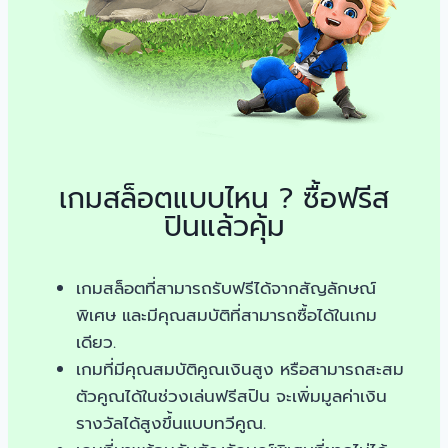
เกมสล็อตแบบไหน ? ซื้อฟรีส
ปินแล้วคุ้ม
เกมสล็อตที่สามารถรับฟรีได้จากสัญลักษณ์
พิเศษ และมีคุณสมบัติที่สามารถซื้อได้ในเกม
เดียว.
เกมที่มีคุณสมบัติคูณเงินสูง หรือสามารถสะสม
ตัวคูณได้ในช่วงเล่นฟรีสปิน จะเพิ่มมูลค่าเงิน
รางวัลได้สูงขึ้นแบบทวีคูณ.