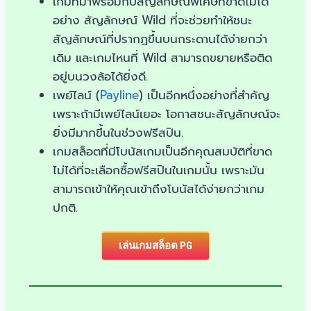
เกมที่มาพร้อมกับสัญลักษณ์พิเศษที่ขาดไม่ได้
อย่าง สัญลักษณ์ Wild ที่จะช่วยทำให้ชนะ
สัญลักษณ์ที่ปรากฏขึ้นบนกระดานได้ง่ายกว่า
เดิม และเกมไหนที่ Wild สามารถขยายหรือติด
อยู่บนวงล้อได้ยิ่งดี.
เพย์ไลน์ (
Payline
) เป็นอีกหนึ่งอย่างที่สำคัญ
เพราะถ้ามีเพย์ไลน์เยอะ โอกาสชนะสัญลักษณ์จะ
ยิ่งมีมากขึ้นในช่วงฟรีสปิน.
เกมสล็อตที่มีโบนัสเกมเป็นอีกคุณสมบัติที่ขาด
ไม่ได้ที่จะเลือกซื้อฟรีสปินในเกมนั้น เพราะมัน
สามารถเข้าให้คุณเข้าถึงโบนัสได้ง่ายกว่าเกม
ปกติ.
เล่นเกมสล็อต PG