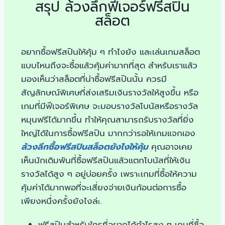
สรุป ล้วงลึกฟีเจอร์ฟรีสปิน
สล็อต
อยากซื้อฟรีสปินให้คุ้ม ๆ ทำไงยัง และเล่นเกมสล็อต
แบบไหนถึงจะซื้อแล้วคุ้มค่ามากที่สุด สำหรับเราแล้ว
มองเห็นว่าสล็อตที่น่าซื้อฟรีสปินนั้น ควรมี
สัญลักษณ์พิเศษที่ส่งเสริมเงินรางวัลให้สูงขึ้น หรือ
เกมที่มีฟีเจอร์พิเศษ จะมอบรางวัลโบนัสหรือรางวัล
หมุนฟรีได้มากขึ้น ทำให้คุณสามารถรับรางวัลที่ยิ่ง
ใหญ่ได้ในการซื้อฟรีสปิน มากกว่ารอให้เกมแจกเอง
ล้วงลึกซื้อฟรีสปินสล็อตยังไงให้คุ้ม
คุณอาจเคย
เห็นนักเดิมพันที่ซื้อฟรีสปินแล้วแตกโบนัสที่ให้เงิน
รางวัลได้สูง ๆ อยู่บ่อยครั้ง เพราะเกมที่ซื้อให้ความ
คุ้มค่าได้มากพอที่จะเสี่ยงจ่ายเงินก้อนต่อการซื้อ
เพียงหนึ่งครั้งยังไงล่ะ.
ฟรีสปินสำหรับใครที่อยากได้กำไรสูง ๆ เกมที่ซื้อ