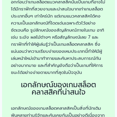
อกก่อนว่าเกมสล็อตแนวคลาสสิคนั้นเป็นเกมที่อาจไม่
ได้มีกราฟิกที่สวยงามและน่าสนใจมากเท่าเกมสล็อต
ประเภทอื่นๆ เท่าไหร่นัก แต่เกมแนวคลาสสิคได้คง
ความเป็นเอกลักษณ์ที่โดดเด่นเฉพาะตัวไว้อย่าง
ชัดเจนคือ รูปลักษณ์ของสัญลักษณ์ภายในเกม อาทิ
เช่น ระฆัง ผลไม้ต่างๆ หรือสัญลักษณ์เลข 7 และ
กราฟิกที่ทำให้ผู้เล่นรู้ว่าเป็นเกมสล็อตคลาสสิค ซึ่ง
แน่นอนว่าความเรียบง่ายของเหมประเภทนี้ทำให้มีผู้
เล่นหน้าใหม่เข้ามาท้าทายและค้นหาประสบการณ์กัน
อย่างมากมาย และที่สำคัญยังถือว่าเป็นเกมที่ให้การ
ชนะได้อย่างง่ายดายมากที่สุดในปัจจุบัน
เอกลักษณ์ของเกมสล็อต
คลาสสิคที่น่าสนใจ
เอกลักษณ์ของเกมสล็อตคลาสสิคเป็นสิ่งที่นักเดิม
พันหลายท่านรู้จักและคุ้นเคยกันเป็นอย่างดีเนื่องจาก