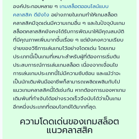
องค์ประกอบหลาย ๆ
เกมสล็อตออนไลน์แบบ
คลาสสิค ดียังไง
อย่างภายในเกมทำให้เกมสล็อต
คลาสสิคมีจุดเด่นมีความเกมอื่น ๆ และในปัจจุบันเกม
สล็อตคลาสสิคยังคงได้รับการพัฒนาให้มีคุณสมบัติ
ที่มีคุณภาพเพิ่มมากขึ้นเรื่อย ๆ แต่ยังคงความเรียบ
ง่ายของวิธีการเล่นเกมไว้อย่างโดดเด่น โดยเกม
ประเภทนี้เป็นเกมที่เหมาะสำหรับผู้ที่ต้องการเริ่มต้น
ประสบการณ์การเล่นเกมสล็อต เนื่องจากเงื่อนไข
การเล่นเกมประเภทนี้ไม่มีความซับซ้อน และแม้ว่าจะ
เป็นนักเดิมพันมืออาชีพก็สามารถเพลิดเพลินกับไป
แนวเกมคลาสสิคนี้ได้เช่นกัน หากต้องการมองหาเกม
เดิมพันที่ทำเงินได้อย่างรวดเร็วจึงนับได้ว่าเป็นเกม
อีกหนึ่งประเภทที่ตอบโจทย์ได้มากที่สุด.
ความโดดเด่นของเกมสล็อต
แนวคลาสสิค