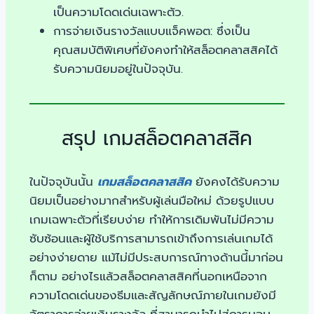
เป็นความโดดเด่นเฉพาะตัว.
การจ่ายเงินรางวัลแบบแจ็คพอต: ซึ่งเป็น
คุณสมบัติพิเศษที่ยังคงทำให้สล็อตคลาสสิคได้
รับความนิยมอยู่ในปัจจุบัน.
สรุป เกมสล็อตคลาสสิค
ในปัจจุบันนั้น
เกมสล็อตคลาสสิค
ยังคงได้รับความ
นิยมเป็นอย่างมากสำหรับผู้เล่นมือใหม่ ด้วยรูปแบบ
เกมเฉพาะตัวที่เรียบง่าย ทำให้การเดิมพันไม่มีความ
ซับซ้อนและผู้ใช้บริการสามารถเข้าถึงการเล่นเกมได้
อย่างง่ายดาย แม้ไม่มีประสบการณ์ทางด้านนี้มาก่อน
ก็ตาม อย่างไรแล้วสล็อตคลาสสิคที่นอกเหนือจาก
ความโดดเด่นของธีมและสัญลักษณ์ภายในเกมยังมี