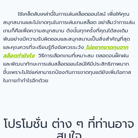
ใช้เคล็ดลับเหล่านี้ในการเล่นสล็อตออนไลน์ เพื่อให้คุณ
สนุกสนานและไม่ขาดทุนในการเล่นเกมสล็อต อย่าลืมว่าการเล่น
เกมก็คือเพื่อความสนุกสนาน ดังนั้นทุกครั้งที่คุณได้ลงเดิม
พันอย่างมีความรับผิดชอบและสนุกสนานเป็นสิ่งสำคัญที่สุด
และคุณควรที่จะเรียนรู้ถึงข้อควรระวัง
ไม่อยากขาดทุนจาก
สล็อตทำยังไง
วิธีการเลือกเกมที่เหมาะสม ตลอดจนฝึกฝน
และพัฒนาทักษะการเล่นสล็อตออนไลน์ให้มีประสิทธิภาพมาก
ขึ้นเพราะไม่ใช่แค่สามารถป้องกันการขาดทุนแต่ยังเพิ่มโอกาส
ในการทำกำไรอีกด้วย
โปรโมชั่น ต่าง ๆ ที่ท่านอาจ
สนใจ