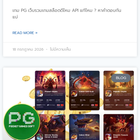
เกม PG เว็บรวมเกมสล็อตดีไหม API แท้ไหม ? หาคำตอบกัน
แบ่
READ MORE »
18 กรกฎาคม 2026
ไม่มีความเห็น
BLOG