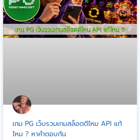
เกม PG เว็บรวมเกมสล็อตดีไหม API แท้
ไหม ? หาคำตอบกัน