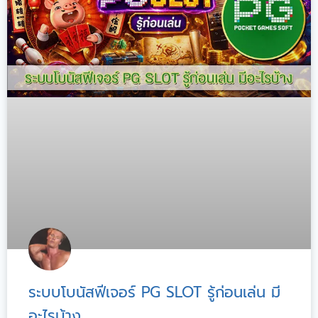
ระบบโบนัสฟีเจอร์ PG SLOT รู้ก่อนเล่น มี
อะไรบ้าง