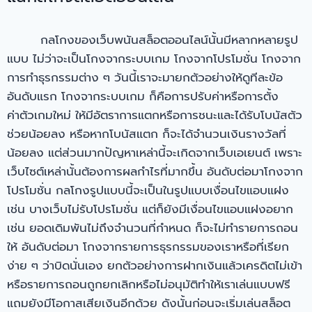
กลโกงของเว็บพนันสล็อตออนไลน์นั้นมีหลากหลายรูป
แบบ ไม่ว่าจะเป็นโกงจากระบบเกม โกงจากโปรโมชั่น โกงจาก
การทำธุรกรรมต่าง ๆ วันนี้เราจะมายกตัวอย่างให้ดูทีละข้อ
อันดับแรก โกงจากระบบเกม ก็คือการปรับค่าหรือการตั้ง
ค่าตัวเกมใหม่ ให้มีอัตราการแตกหรือการชนะและได้รับโบนัสตัว
ช่วยน้อยลง หรือหากโบนัสแตก ก็จะได้จำนวนเงินรางวัลที่
น้อยลง แต่ส่วนมากปัญหาเหล่านี้จะเกิดจากเว็บเอเยนต์ เพราะ
เว็บไซต์เหล่านั้นต้องการผลกำไรที่มากขึ้น อันดับต่อมาโกงจาก
โปรโมชั่น กลโกงรูปแบบนี้จะเป็นในรูปแบบเงื่อนไขแอบแฝง
เช่น บางเว็บไม่รับโปรโมชั่น แต่ก็ยังมีเงื่อนไขแอบแฝงอยาก
เช่น ยอดเดิมพันไม่ถึงจำนวนที่กำหนด ก็จะไม่ทำรายการถอน
ให้ อันดับต่อมา โกงจากรายการธุรกรรมของเราหรือที่เรียก
ง่าย ๆ ว่าบิดนั่นเอง ยกตัวอย่างการฝากเงินแล้วเครดิตไม่เข้า
หรือรายการถอนถูกยกเลิกหรือไม่อนุมัติทำให้เราเล่นแบบฟรี
แถมยังมีโอกาสเสียเงินอีกด้วย ดังนั้นก่อนจะเริ่มเล่นสล็อต