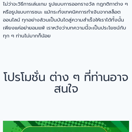
ไม่ว่าจะวิธีการเล่นเกม รูปแบบการออกรางวัล กฎกติกาต่าง ๆ
หรือรูปแบบการชนะ แม้กระทั่งเทคนิคการทำเงินจากสล็อต
ออนไลน์ ทุกอย่างล้วนเป็นบันไดสู่ความสำเร็จให้เราได้ทั้งนั้น
เพียงแค่อย่ายอมแพ้ เราหวังว่าบทความนี้จะเป็นประโยชน์กับ
ทุก ๆ ท่านไม่มากก็น้อย
โปรโมชั่น ต่าง ๆ ที่ท่านอาจ
สนใจ