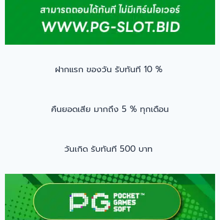
ฝากแรก ของวัน รับทันที 10 %
คืนยอดเสีย มากถึง 5 % ทุกเดือน
วันเกิด รับทันที 500 บาท