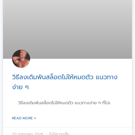
วิธีลงเดิมพันสล็อตไม่ให้หมดตัว แนวทาง
ง่าย ๆ
วิธีลงเดิมพันสล็อตไม่ให้หมดตัว แนวทางง่าย ๆ ที่ไม่เ
READ MORE »
20 กรกฎาคม 2026
ไม่มีความเห็น