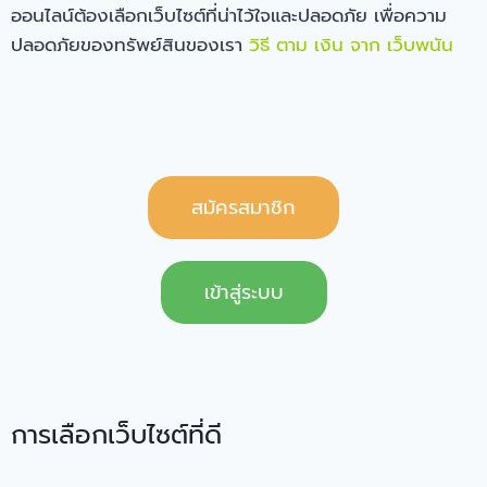
ออนไลน์ต้องเลือกเว็บไซต์ที่น่าไว้ใจและปลอดภัย เพื่อความ
ปลอดภัยของทรัพย์สินของเรา
วิธี ตาม เงิน จาก เว็บพนัน
สมัครสมาชิก
เข้าสู่ระบบ
การเลือกเว็บไซต์ที่ดี