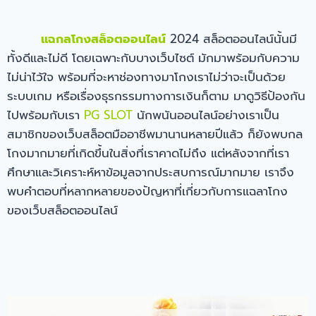
แฉกลโกงสล็อตออนไลน์
2024 สล็อตออนไลน์นั้นมี
ทั้งดีและไม่ดี โดยเฉพาะกับบางเว็บไซต์ มักมาพร้อมกับความ
ไม่น่าไว้ใจ พร้อมที่จะหาช่องทางมาโกงเราไม่ว่าจะเป็นด้วย
ระบบเกม หรือเรื่องธุรกรรมทางการเงินก็ตาม มาดูวิธีป้องกัน
ไปพร้อมกับเรา
PG SLOT
นักพนันออนไลน์อย่างเราเป็น
สมาชิกของเว็บสล็อตมืออาชีพมานานหลายปีแล้ว ก็ยังพบกล
โกงมากมายที่เกิดขึ้นในสิ่งที่เราคาดไม่ถึง แต่หลังจากที่เรา
ศึกษาและวิเคราะห์หาข้อมูลจากประสบการณ์มากมาย เราจึง
พบคำตอบที่หลากหลายของปัญหาที่เกี่ยวกับการแฉลาโกง
ของเว็บสล็อตออนไลน์