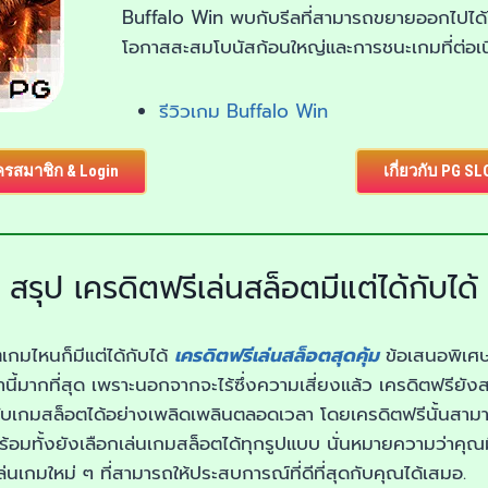
Buffalo Win พบกับรีลที่สามารถขยายออกไปได้ไม
โอกาสสะสมโบนัสก้อนใหญ่และการชนะเกมที่ต่อเนื
รีวิวเกม Buffalo Win
ครสมาชิก & Login
เกี่ยวกับ PG S
สรุป เครดิตฟรีเล่นสล็อตมีแต่ได้กับได้
เกมไหนก็มีแต่ได้กับได้
เครดิตฟรีเล่นสล็อตสุดคุ้ม
ข้อเสนอพิเศษท
านี้มากที่สุด เพราะนอกจากจะไร้ซึ่งความเสี่ยงแล้ว เครดิตฟรียั
ปกับเกมสล็อตได้อย่างเพลิดเพลินตลอดเวลา โดยเครดิตฟรีนั้นสามารถร
 พร้อมทั้งยังเลือกเล่นเกมสล็อตได้ทุกรูปแบบ นั่นหมายความว่าคุณม
เกมใหม่ ๆ ที่สามารถให้ประสบการณ์ที่ดีที่สุดกับคุณได้เสมอ.