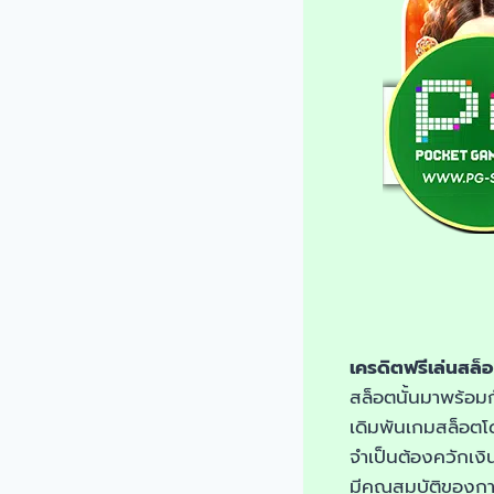
เครดิตฟรีเล่นสล็อ
สล็อตนั้นมาพร้อมก
เดิมพันเกมสล็อตโดย
จำเป็นต้องควักเงิ
มีคุณสมบัติของการ