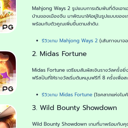
Mahjong Ways 2 รูปแบบการเดิมพันที่ดังเอาเ
บ้านของเมืองจีน มาพัฒนาให้อยู่ในรูปแบบของเ
พร้อมกับตัวคูณเพิ่มขึ้นตามลำดับ.
รีวิวเกม Mahjong Ways 2
(เส้นทางมาจอ
2. Midas Fortune
Midas Fortune เตรียมสัมผัสเงินรางวัลครั้งยิ่
ฟรีสปินที่ให้รางวัลเริ่มต้นหมุนฟรีที่ 8 ครั้งเพื่
รีวิวเกม Midas Fortune
(โชคลาภแห่งไมค
3. Wild Bounty Showdown
Wild Bounty Showdown เกมที่มาพร้อมกับคุณต