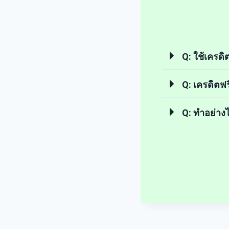
Q: ใช้เครด
Q: เครดิตฟ
Q: ทำอย่าง