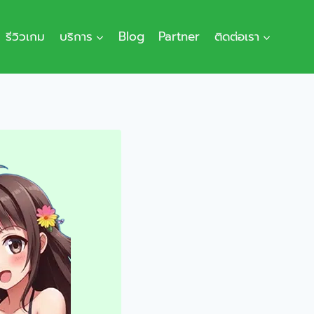
รีวิวเกม
บริการ
Blog
Partner
ติดต่อเรา