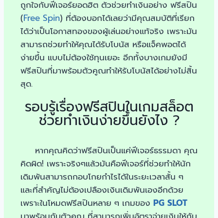
ถูกใจกับฟีเจอร์ยอดฮิต ตัวช่วยทำเงินอย่าง ฟรีสปิน
(
Free Spin
) ที่ต้องบอกได้เลยว่ามีคุณสมบัติที่เรียก
ได้ว่าเป็นโอกาสทองของผู้เล่นอย่างแท้จริง เพราะมัน
สามารถช่วยทำให้คุณได้รับโบนัส หรือแจ็คพอตได้
ง่ายขึ้น แบบไม่ต้องใช้ทุนเยอะ อีกทั้งบางเกมยังมี
ฟรีสปินที่มาพร้อมตัวคูณทำให้รับโบนัสได้อย่างไม่สิ้น
สุด.
รอบรู้เรื่องฟรีสปินในเกมสล็อต
ช่วยทำเงินง่ายขึ้นยังไง ?
หากคุณคิดว่าฟรีสปินเป็นแค่ฟีเจอร์ธรรมดา คุณ
คิดผิด! เพราะจริงๆแล้วมันคือฟีเจอร์ที่ช่วยทำให้นัก
เดิมพันสามารถกอบโกยกำไรได้ในระยะเวลาสั้น ๆ
และที่สำคัญไม่ต้องเปลืองเงินเดิมพันเองอีกด้วย
เพราะในโหมดฟรีสปินหลาย ๆ เกมของ
PG SLOT
มาพร้อมกับตัวคูณ ที่สามารถเพิ่มอัตราจ่ายเงินให้กับ