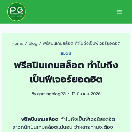
Home
/
Blog
/
ฟรีสปินเกมสล็อต ทำไมถึงเป็นฟีเจอร์ยอดฮิต
BLOG
ฟรีสปินเกมสล็อต ทำไมถึง
เป็นฟีเจอร์ยอดฮิต
By
gamingblogPG
12 มีนาคม 2026
ฟรีสปินเกมสล็อต
ทำไมถึงเป็นฟีเจอร์ยอดฮิต
สาวกนักปั่นเกมสล็อตแน่นอน ว่าหลายท่านจะต้อง