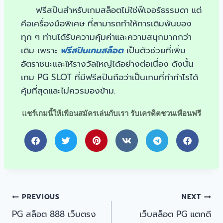
ฟรีสปินสำหรับเกมสล็อตไม่ใช่ฟีเจอร์ธรรมดา แต่
คือเครื่องมือพิเศษ ที่สามารถทำให้การเดิมพันของ
ทุก ๆ ท่านได้รับความคุ้มค่าและความสนุกมากกว่า
เดิม เพราะ
ฟรีสปินเกมสล็อต
เป็นตัวช่วยที่เพิ่ม
อัตราชนะและให้รางวัลใหญ่ได้อย่างต่อเนื่อง ดังนั้น
เกม PG SLOT ที่มีฟรีสปินถือว่าเป็นเกมที่ทำกำไรได้
คุ้มที่สุดและไม่ควรมองข้าม.
แชร์เกมนี้ให้เพือนสมัครเล่นกับเรา รับเครดิตชวนเพือนฟรี
PREVIOUS
NEXT
PG สล็อต 888 เว็บตรง
เว็บสล็อต PG แตกดี