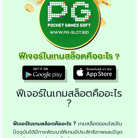
ฟีเจอร์ในเกมสล็อตคืออะไร
?
ฟีเจอร์ในเกมสล็อตคืออะไร ?
เกมสล็อตออนไลน์ใน
ปัจจุบันได้มีการพัฒนาให้เกมมีประสิทธิภาพและมีจุด