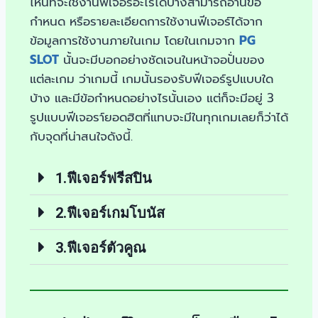
ไหนที่จะใช้งานฟีเจอร์อะไรได้บ้างสามารถอ่านข้อ
กำหนด หรือรายละเอียดการใช้งานฟีเจอร์ได้จาก
ข้อมูลการใช้งานภายในเกม โดยในเกมจาก
PG
SLOT
นั้นจะมีบอกอย่างชัดเจนในหน้าจอปั่นของ
แต่ละเกม ว่าเกมนี้ เกมนั้นรองรับฟีเจอร์รูปแบบใด
บ้าง และมีข้อกำหนดอย่างไรนั้นเอง แต่ก็จะมีอยู่ 3
รูปแบบฟีเจอรา์ยอดฮิตที่แทบจะมีในทุกเกมเลยก็ว่าได้
กับจุดที่น่าสนใจดังนี้.
1.ฟีเจอร์ฟรีสปิน
2.ฟีเจอร์เกมโบนัส
3.ฟีเจอร์ตัวคูณ