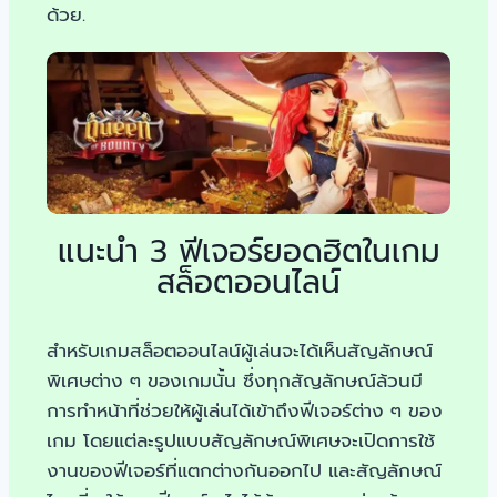
ด้วย.
แนะนำ 3 ฟีเจอร์ยอดฮิตในเกม
สล็อตออนไลน์
สำหรับเกมสล็อตออนไลน์ผู้เล่นจะได้เห็นสัญลักษณ์
พิเศษต่าง ๆ ของเกมนั้น ซึ่งทุกสัญลักษณ์ล้วนมี
การทำหน้าที่ช่วยให้ผู้เล่นได้เข้าถึงฟีเจอร์ต่าง ๆ ของ
เกม โดยแต่ละรูปแบบสัญลักษณ์พิเศษจะเปิดการใช้
งานของฟีเจอร์ที่แตกต่างกันออกไป และสัญลักษณ์