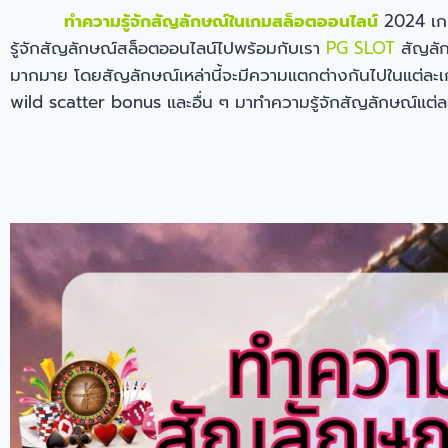
ทำความรู้จักสัญลักษณ์ในเกมสล็อตออนไลน์
2024 เกม
รู้จักสัญลักษณ์สล็อตออนไลน์ไปพร้อมกับเรา
PG SLOT
สัญลัก
มากมาย โดยสัญลักษณ์เหล่านี้จะมีความแตกต่างกันไปในแต่ละเ
wild scatter bonus และอื่น ๆ มาทำความรู้จักสัญลักษณ์แต่ล