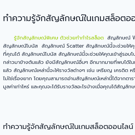
ทำความรู้จักสัญลักษณ์ในเกมสล็อตออ
รู้จักสัญลักษณ์พิเศษ ตัวช่วยทำกำไรสล็อต
สัญลักษณ์ Wil
สัญลักษณ์โบนัส สัญลักษณ์ Scatter สัญลักษณ์นี้จะช่วยให้คุณ
ที่คุณได้ สัญลักษณ์โบนัส สัญลักษณ์นี้จะช่วยให้คุณเข้าสู่รอ
กล่าวมาข้างต้นแล้ว ยังมีสัญลักษณ์อื่นๆ อีกมากมายที่พบได้
แล้ว สัญลักษณ์เหล่านี้จะให้รางวัลต่างๆ เช่น เหรียญ เครดิต
ไม่ใช่เรื่องยาก โดยคุณสามารถอ่านสัญลักษณ์เหล่านี้ได้จากตารา
มูลค่าเท่าไหร่ และคุณจะได้รับรางวัลอะไรบ้างเมื่อคุณได้สัญลักษ
ทำความรู้จักสัญลักษณ์ในเกมสล็อตออนไลน์