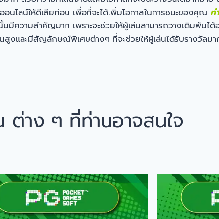
นไลน์ให้ดีเสียก่อน เพื่อที่จะได้เพิ่มโอกาสในการชนะของคุณ
ทำ
้นมีความสำคัญมาก เพราะจะช่วยให้ผู้เล่นสามารถวางเดิมพันได้อย
สูงและมีสัญลักษณ์พิเศษต่างๆ ที่จะช่วยให้ผู้เล่นได้รับรางวัลมากย
น ต่าง ๆ ที่ท่านอาจสนใจ