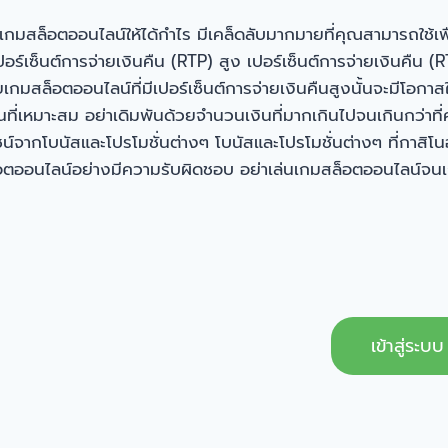
เกมสล็อตออนไลน์ให้ได้กำไร มีเคล็ดลับมากมายที่คุณสามารถใช้เ
ปอร์เซ็นต์การจ่ายเงินคืน (RTP) สูง เปอร์เซ็นต์การจ่ายเงินคืน (
ดยเกมสล็อตออนไลน์ที่มีเปอร์เซ็นต์การจ่ายเงินคืนสูงนั้นจะมีโอก
นที่เหมาะสม อย่าเดิมพันด้วยจำนวนเงินที่มากเกินไปจนเกินกว่าที่คุ
ชน์จากโบนัสและโปรโมชั่นต่างๆ โบนัสและโปรโมชั่นต่างๆ ที่กาสิโ
็อตออนไลน์อย่างมีความรับผิดชอบ อย่าเล่นเกมสล็อตออนไลน์จน
เข้าสู่ระบบ