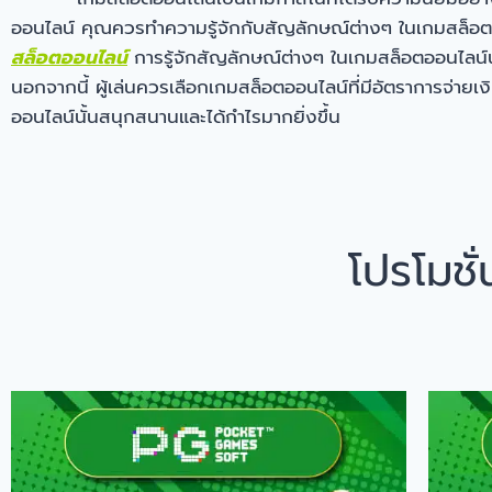
ออนไลน์ คุณควรทำความรู้จักกับสัญลักษณ์ต่างๆ ในเกมสล็อตออ
สล็อตออนไลน์
การรู้จักสัญลักษณ์ต่างๆ ในเกมสล็อตออนไลน์นั
นอกจากนี้ ผู้เล่นควรเลือกเกมสล็อตออนไลน์ที่มีอัตราการจ่ายเงิน
ออนไลน์นั้นสนุกสนานและได้กำไรมากยิ่งขึ้น
โปรโมชั่