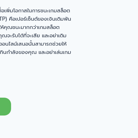
พื่อเพิ่มโอกาสในการชนะเกมสล็อต
RTP) คือเปอร์เซ็นต์ของเงินเดิมพัน
าสให้คุณชนะมากกว่าเกมสล็อต
ณจะรับได้ที่จะเสีย และอย่าเดิม
นออนไลน์เสนอนั้นสามารถช่วยให้
เกินกำลังของคุณ และอย่าเล่นเกม