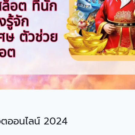
็อตออนไลน์ 2024