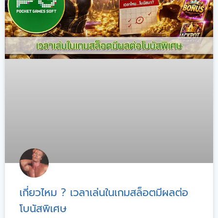
เกี่ยวไหม ? เวลาเล่นในเกมสล็อตมีผลต่อ
โบนัสพิเศษ