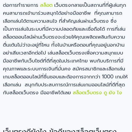
ต่อการทำรายการ
สล็อต
เว็บตรงกลายเป็นสถานที่ที่ผู้เล่นทุก
คนสามารถเข้ามาร่วมสนุกได้อย่างมืออาชีพ ที่คุณสามารถ
เลือกเล่นได้ตามความสนใจ ที่สำคัญเล่นผ่านเว็บตรง ซึ่ง
เป็นการเล่นในระบบที่มีความปลอดภัยและเชื่อถือได้ การที่เล่น
สล็อตออนไลน์ผ่านเว็บตรงจะช่วยให้คุณเพลิดเพลินกับความ
ตื่นเต้นไม่ว่าจะอยู่ที่ไหน ทั้งในบ้านหรือตอนที่คุณอยู่นอกบ้าน
อย่าเสียเวลาอีกต่อไป เล่นสล็อตเว็บตรงเพื่อความสนุกแบบ
มืออาชีพกับเว็บไซต์ที่ดีที่สุดในประเทศไทย พบกับบริการที่มี
คุณภาพและระบบการเงินที่มั่นคง สมัครสมาชิกและเลือกเล่น
เกมสล็อตออนไลน์ที่ชื่นชอบและต้องการจากกว่า 1000 เกมให้
เลือกเล่น สนุกกับประสบการณ์การเล่นเกมออนไลน์ที่ดีที่สุด
กับสล็อตเว็บตรง มืออาชีพได้เลย
สล็อตเว็บตรง ดู ยัง ไง
เว็บตรงดียังไง ข้อดีของสล็อตเว็บตรง