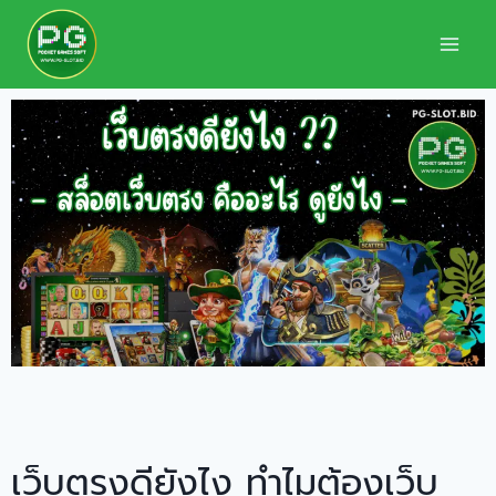
เว็บตรงดียังไง ทำไมต้องเว็บ