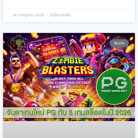
24 กรกฎาคม 2026
ไม่มีความเห็น
BLOG