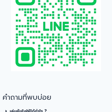
คำถามที่พบบ่อย
เล่นยังไงให้ได้กำไร ?