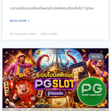
เวลาเล่นในเกมสล็อตมีผลต่อโบนัสพิเศษจริงหรือไม่? รู้ก่อน
READ MORE »
30 กรกฎาคม 2026
ไม่มีความเห็น
BLOG