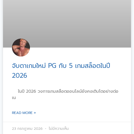
จับตาเกมใหม่ PG กับ 5 เกมสล็อตในปี
2026
ในปี 2026 วงการเกมสล็อตออนไลน์ยังคงเติบโตอย่างต่อ
เน
READ MORE »
23 กรกฎาคม 2026
ไม่มีความเห็น