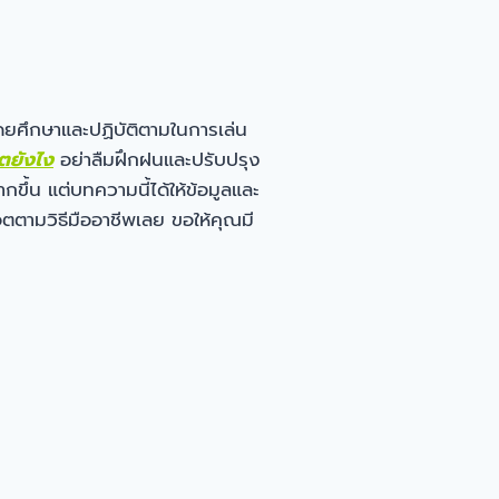
ดยศึกษาและปฏิบัติตามในการเล่น
อตยังไง
อย่าลืมฝึกฝนและปรับปรุง
ขึ้น แต่บทความนี้ได้ให้ข้อมูลและ
ตตามวิธีมืออาชีพเลย ขอให้คุณมี