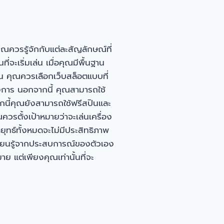
ณควรรู้จักกับแต่ละสัญลักษณ์ที่
จะเริ่มเล่น เมื่อคุณมีพื้นฐาน
ัน คุณควรเลือกเว็บสล็อตแบบที่
องการ นอกจากนี้ คุณสามารถใช้
ากนี้คุณยังสามารถใช้ฟรีสปินและ
วรตั้งเป้าหมายว่าจะเล่นเครื่อง
ุทธ์ทั้งหมดจะไม่มีประสิทธิภาพ
ะเรียนรู้จากประสบการณ์ของตัวเอง
 แต่เพียงคุณเท่านั้นที่จะ