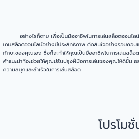
อย่างไรก็ตาม เพื่อเป็นมืออาชีพในการเล่นสล็อตออนไลน์ แนะน
เกมสล็อตออนไลน์อย่างมีประสิทธิภาพ ตัดสินใจอย่างรอบคอบและ
ทักษะของคุณเอง ซึ่งก็จะทำให้คุณเป็นมืออาชีพในการเล่นสล็อตอ
คำแนะนำที่จะช่วยให้คุณปรับปรุงฝีมือการเล่นของคุณให้ดีขึ้น
ความสนุกและสำเร็จในการเล่นสล็อต
โปรโมชั่