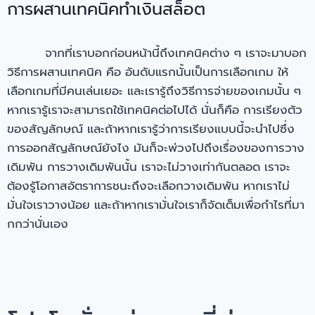
การผสานเทคนิคทำเงินสล็อต
จากที่เราบอกก่อนหน้านี้ถึงเทคนิคต่าง ๆ เราจะมาบอก
วิธีการผสานเทคนิค คือ อันดับแรกนั้นเป็นการเลือกเกม ให้
เลือกเกมที่มีคนเล่นเยอะ และเรารู้ถึงวิธีการจ่ายของเกมนั้น ๆ
หากเรารู้เราจะสามารถใช้เทคนิคต่อไปได้ นั่นก็คือ การเรียงตัว
ของสัญลักษณ์ และถ้าหากเรารู้ว่าการเรียงแบบนี้จะนำไปซึ่ง
การออกสัญลักษณ์ยังไง มันก็จะพ่วงไปถึงเรื่องของการวาง
เดิมพัน การวางเดิมพันนั้น เราจะไม่วางเท่ากันตลอด เราจะ
ต้องรู้โอกาสอัตราการชนะถึงจะเลือกวางเดิมพัน หากเราไม่
มั่นใจเราวางน้อย และถ้าหากเรามั่นใจเราก็จัดเต็มเพื่อกำไรที่มา
กกว่านั่นเอง