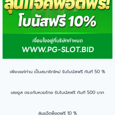
เพียงแค่ท่าน เป็นสมาชิกใหม่ รับโบนัสฟรี ทันที 50 %
เลขยูส ตรงกับหวยไทย รับโบนัสฟรี ทันที 500 บาท
ลุ้นแจ๊ตพ็อตฟรี 10 %