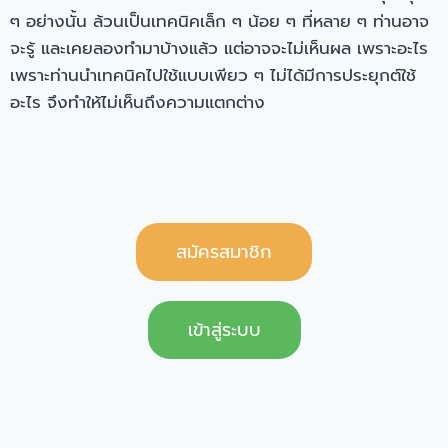
ๆ อย่างนั้น ล้วนเป็นเทคนิคเล็ก ๆ น้อย ๆ ที่หลาย ๆ ท่านอาจ
จะรู้ และเคยลองทำมาบ้างแล้ว แต่อาจจะไม่เห็นผล เพราะอะไร
เพราะท่านนำเทคนิคไปใช้แบบเพียว ๆ ไม่ได้มีการประยุกต์ใช้
อะไร จึงทำให้ไม่เห็นถึงความแตกต่าง
สมัครสมาชิก
เข้าสู่ระบบ