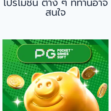
โปรโมชั่น ต่าง ๆ ที่ท่านอาจ
สนใจ