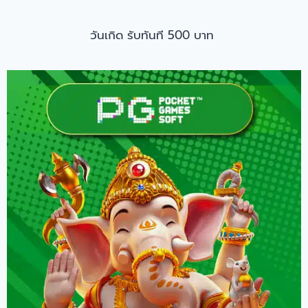
วันเกิด รับทันที 500 บาท