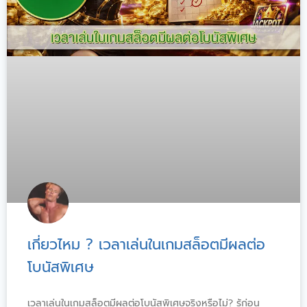
เกี่ยวไหม ? เวลาเล่นในเกมสล็อตมีผลต่อ
โบนัสพิเศษ
เวลาเล่นในเกมสล็อตมีผลต่อโบนัสพิเศษจริงหรือไม่? รู้ก่อน