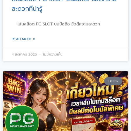
สะดวกที่น่ารู้
เล่นสล็อต PG SLOT บนมือถือ ข้อดีความสะดวก
READ MORE »
4 สิงหาคม 2026
ไม่มีความเห็น
BLOG