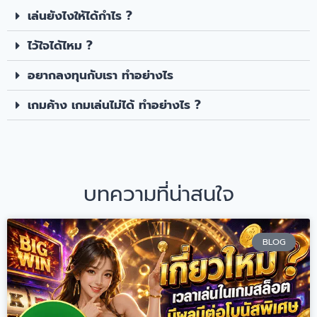
เล่นยังไงให้ได้กำไร ?
ไว้ใจได้ไหม ?
อยากลงทุนกับเรา ทำอย่างไร
เกมค้าง เกมเล่นไม่ได้ ทำอย่างไร ?
บทความที่น่าสนใจ
BLOG