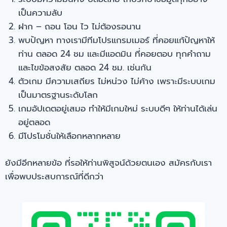
เป็นความลับ
ฝาก – ถอน โอน ไว ไม่ต้องรอนาน
พบปัญหา ทางเรามีทีมโปรแกรมเมอร์ ที่คอยแก้ปัญหาให้
ท่าน ตลอด 24 ชม และมีแอดมิน ที่คอยตอบ ทุกคำถาม
และไขข้อสงสัย ตลอด 24 ชม. เช่นกัน
ตัวเกม มีความเสถียร ไม่หน่วง ไม่ค้าง เพราะมีระบบเกม
เป็นมาตรฐานระดับโลก
เกมอัปเดตอยู่เสมอ ทำให้มีเกมใหม่ ระบบดีๆ ให้ท่านได้เล่น
อยู่ตลอด
มีโปรโมชั่นให้เลือกหลากหลาย
ยังมีอีกหลายข้อ ที่รอให้ท่านพิสูจน์ด้วยตนเอง สมัครกับเรา
เพื่อพบประสบการณ์ที่ดีกว่า