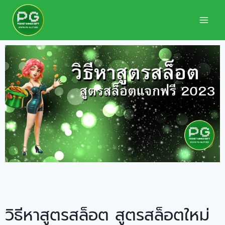
วิธีหาสูตรสล็อต สูตรสล็อตใหม่