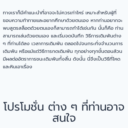
ทางเราก็มีคำแนะนำที่อาจจะไม่ควรเท่าไหร่ เหมาะสำหรับผู้ที่
ชอบความท้าทายและอยากศึกษาด้วยตนเอง หากท่านอยากจะ
พบสูตรสล็อตด้วยตนเองก็สามารถทำได้เช่นกัน นั้นก็คือ ท่าน
สามารถเล่นด้วยตนเอง และเริ่มจดบันทึก วิธีการเดิมพันต่าง
ๆ ที่ท่านได้ลง เวลาการเดิมพัน ตลอดไปจนกระทั่งจำนวนการ
เดิมพัน หรือแม้แต่วิธีการกดเดิมพัน ทุกอย่างทุกขั้นตอนล้วน
มีผลต่ออัตราการชนะเดิมพันทั้งสิ้น ดังนั้น นี่จึงเป็นวิธีที่โหด
และหินเอาเรื่อง
โปรโมชั่น ต่าง ๆ ที่ท่านอาจ
สนใจ