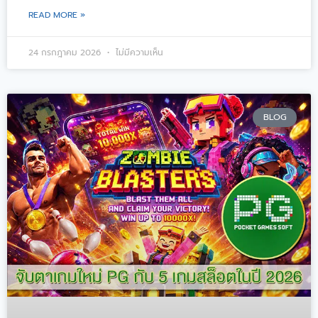
READ MORE »
24 กรกฎาคม 2026
ไม่มีความเห็น
BLOG