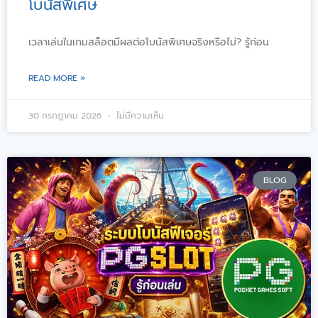
โบนัสพิเศษ
เวลาเล่นในเกมสล็อตมีผลต่อโบนัสพิเศษจริงหรือไม่? รู้ก่อน
READ MORE »
30 กรกฎาคม 2026
ไม่มีความเห็น
BLOG