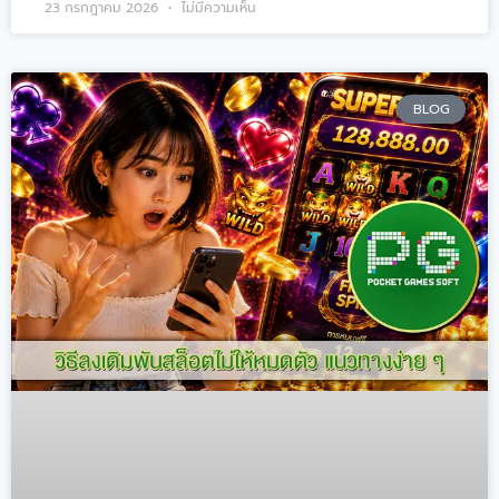
23 กรกฎาคม 2026
ไม่มีความเห็น
BLOG