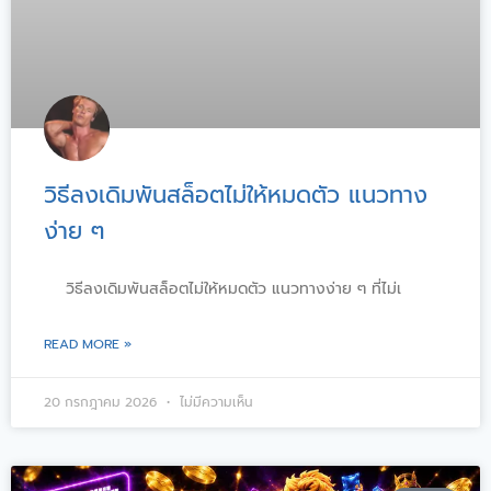
วิธีลงเดิมพันสล็อตไม่ให้หมดตัว แนวทาง
ง่าย ๆ
วิธีลงเดิมพันสล็อตไม่ให้หมดตัว แนวทางง่าย ๆ ที่ไม่เ
READ MORE »
20 กรกฎาคม 2026
ไม่มีความเห็น