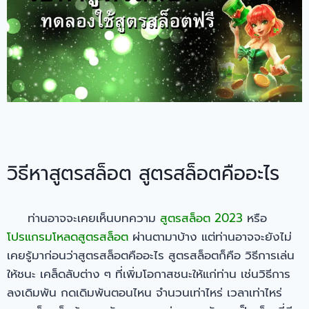
วิธีหาสูตรสล็อต สูตรสล็อตคืออะไร
ท่านอาจจะเคยเห็นบทความ
สูตรสล็อต 2023
หรือ
โปรแกรมโหลดสูตรสล็อต
ผ่านตามาบ้าง แต่ท่านอาจจะยังไม่
เคยรู้มาก่อนว่าสูตรสล็อตคืออะไร สูตรสล็อตก็คือ วิธีการเล่น
ให้ชนะ เคล็ดลับต่าง ๆ ที่เพิ่มโอกาสชนะให้แก่ท่าน เช่นวิธีการ
ลงเดิมพัน กดเดิมพันตอนไหน จำนวนเท่าไหร่ เวลาเท่าไหร่