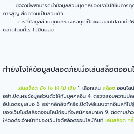
มิจฉาชีพสามารถนำข้อมูลส่วนบุคคลของเราไปใช้ในการคุกคามและ
การสูญเสียความเป็นส่วนตัว
การที่ข้อมูลส่วนบุคคลของเราถูกเปิดเผยออกไปอาจทำให้เราส
ตลาดโดยที่เราไม่ยินยอม
ทำยังไงให้ข้อมูลปลอดภัยเมื่อเล่นสล็อตออนไ
เล่นสล็อต ยัง ไง ให้ ไม่ เสีย
1. เลือกเล่น
สล็อต
ออนไลน์จา
อย่าเปิดเผยข้อมูลส่วนตัวให้กับบุคคลอื่น 4. ตรวจสอบความปลอ
อัปเดตอยู่เสมอ 6. อย่าคลิกลิงก์หรือเปิดไฟล์แนบจากอีเมลที่ไม่ร
ของเว็บไซต์สล็อตออนไลน์ก่อนที่จะสมัครสมาชิก 9. ติดตามข่าว
ให้ติดต่อเจ้าหน้าที่ของเว็บไซต์สล็อตออนไลน์ทันที
เล่นสล็อต คร