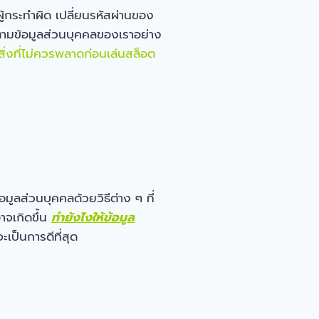
้กระทำผิด เปลี่ยนรหัสผ่านของ
ติดตามข้อมูลส่วนบุคคลของเราอย่าง
สิ่งที่ไม่ควรพลาดก่อนเล่นสล็อต
ูลส่วนบุคคลด้วยวิธีต่าง ๆ ที่
าจเกิดขึ้น
ทำยังไงให้ข้อมูล
ะเป็นการดีที่สุด