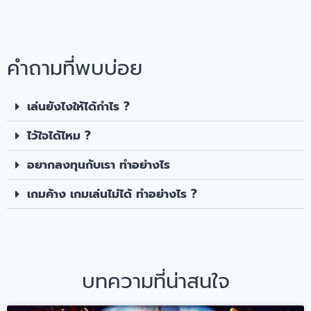
คำถามที่พบบ่อย
เล่นยังไงให้ได้กำไร ?
ไว้ใจได้ไหม ?
อยากลงทุนกับเรา ทำอย่างไร
เกมค้าง เกมเล่นไม่ได้ ทำอย่างไร ?
บทความที่น่าสนใจ