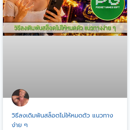
วิธีลงเดิมพันสล็อตไม่ให้หมดตัว แนวทาง
ง่าย ๆ