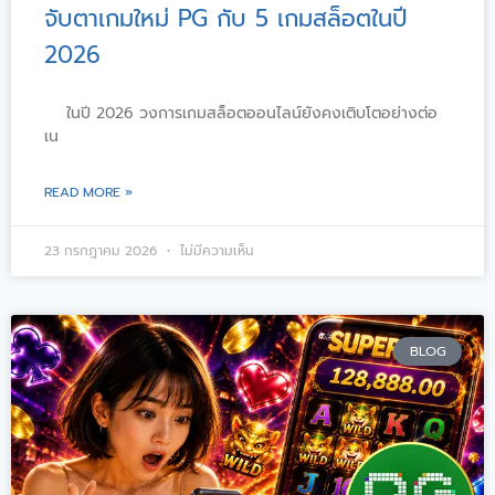
จับตาเกมใหม่ PG กับ 5 เกมสล็อตในปี
2026
ในปี 2026 วงการเกมสล็อตออนไลน์ยังคงเติบโตอย่างต่อ
เน
READ MORE »
23 กรกฎาคม 2026
ไม่มีความเห็น
BLOG