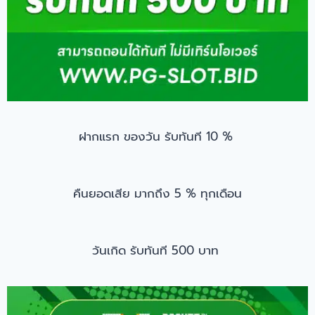
ฝากแรก ของวัน รับทันที 10 %
คืนยอดเสีย มากถึง 5 % ทุกเดือน
วันเกิด รับทันที 500 บาท