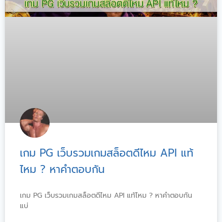
เกม PG เว็บรวมเกมสล็อตดีไหม API แท้
ไหม ? หาคำตอบกัน
เกม PG เว็บรวมเกมสล็อตดีไหม API แท้ไหม ? หาคำตอบกัน
แบ่