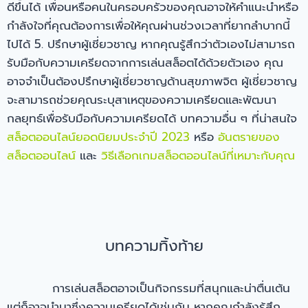
ดีขึ้นได้ เพื่อนหรือคนในครอบครัวของคุณอาจให้คำแนะนำหรือ
กำลังใจที่คุณต้องการเพื่อให้คุณผ่านช่วงเวลาที่ยากลำบากนี้
ไปได้ 5. ปรึกษาผู้เชี่ยวชาญ หากคุณรู้สึกว่าตัวเองไม่สามารถ
รับมือกับความเครียดจากการเล่นสล็อตได้ด้วยตัวเอง คุณ
อาจจำเป็นต้องปรึกษาผู้เชี่ยวชาญด้านสุขภาพจิต ผู้เชี่ยวชาญ
จะสามารถช่วยคุณระบุสาเหตุของความเครียดและพัฒนา
กลยุทธ์เพื่อรับมือกับความเครียดได้ บทความอื่น ๆ ที่น่าสนใจ
สล็อตออนไลน์ยอดนิยมประจำปี 2023
หรือ
อันตรายของ
สล็อตออนไลน์
และ
วิธีเลือกเกมสล็อตออนไลน์ที่เหมาะกับคุณ
บทความทิ้งท้าย
การเล่นสล็อตอาจเป็นกิจกรรมที่สนุกและน่าตื่นเต้น
แต่ก็อาจนำมาซึ่งความเครียดได้เช่นกัน หากคุณกำลังรู้สึก