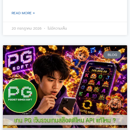
READ MORE »
20 กรกฎาคม 2026
ไม่มีความเห็น
BLOG