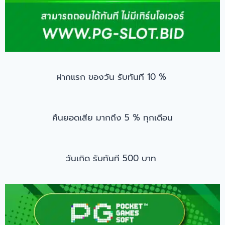
ฝากแรก ของวัน รับทันที 10 %
คืนยอดเสีย มากถึง 5 % ทุกเดือน
วันเกิด รับทันที 500 บาท