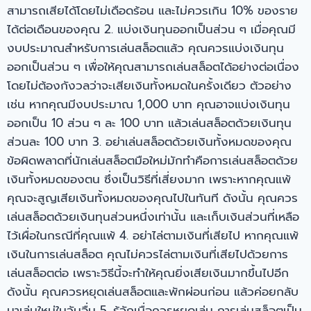
สามารถเสียได้โดยไม่เดือดร้อน และไม่ควรเกิน 10% ของราย
ได้ต่อเดือนของคุณ 2. แบ่งเงินทุนออกเป็นส่วน ๆ เมื่อคุณมี
งบประมาณสำหรับการเล่นสล็อตแล้ว คุณควรแบ่งเงินทุน
ออกเป็นส่วน ๆ เพื่อให้คุณสามารถเล่นสล็อตได้อย่างต่อเนื่อง
โดยไม่ต้องกังวลว่าจะเสียเงินทั้งหมดในครั้งเดียว ตัวอย่าง
เช่น หากคุณมีงบประมาณ 1,000 บาท คุณอาจแบ่งเงินทุน
ออกเป็น 10 ส่วน ๆ ละ 100 บาท แล้วเล่นสล็อตด้วยเงินทุน
ส่วนละ 100 บาท 3. อย่าเล่นสล็อตด้วยเงินทั้งหมดของคุณ
ข้อผิดพลาดที่นักเล่นสล็อตมือใหม่มักทำคือการเล่นสล็อตด้วย
เงินทั้งหมดของตน ซึ่งเป็นวิธีที่เสี่ยงมาก เพราะหากคุณแพ้
คุณจะสูญเสียเงินทั้งหมดของคุณไปในทันที ดังนั้น คุณควร
เล่นสล็อตด้วยเงินทุนส่วนหนึ่งเท่านั้น และเก็บเงินส่วนที่เหลือ
ไว้เผื่อในกรณีที่คุณแพ้ 4. อย่าไล่ตามเงินที่เสียไป หากคุณแพ้
เงินในการเล่นสล็อต คุณไม่ควรไล่ตามเงินที่เสียไปด้วยการ
เล่นสล็อตต่อ เพราะวิธีนี้จะทำให้คุณยิ่งเสียเงินมากขึ้นไปอีก
ดังนั้น คุณควรหยุดเล่นสล็อตและพักผ่อนก่อน แล้วค่อยกลับ
มาเล่นใหม่ในวันอื่น 5. รู้จักเมื่อควรหยุดเล่น การเล่นสล็อตเป็น