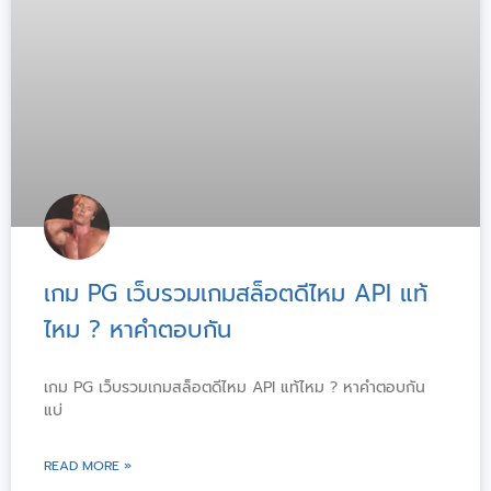
เกม PG เว็บรวมเกมสล็อตดีไหม API แท้
ไหม ? หาคำตอบกัน
เกม PG เว็บรวมเกมสล็อตดีไหม API แท้ไหม ? หาคำตอบกัน
แบ่
READ MORE »