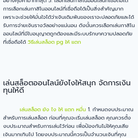
อย่างคุ้มค่ามากที่สุด 5. เลือกเล่นกาสิโนออนไลน์ที่เชื่อถือได้
การเลือกเล่นกาสิโนออนไลน์ที่เชื่อถือได้เป็นสิ่งสำคัญมาก
เพราะจะช่วยให้มั่นใจได้ว่าเงินเดิมพันของเราจะปลอดภัยและได้
รับการจ่ายเงินรางวัลอย่างแน่นอน ดังนั้นควรเลือกเล่นกาสิโน
ออนไลน์ที่มีใบอนุญาตถูกต้องและมีระบบรักษาความปลอดภัย
ที่เชื่อถือได้
วิธีเล่นสล็อต pg ให้ แตก
เล่นสล็อตออนไลน์ยังไงให้สนุก จัดการเงิน
ทุนให้ดี
เล่นสล็อต ยัง ไง ให้ แตก หมื่น
1. กำหนดงบประมาณ
สำหรับการเล่นสล็อต ก่อนที่คุณจะเริ่มเล่นสล็อต คุณควรตั้ง
งบประมาณสำหรับการเล่นไว้ก่อน เพื่อป้องกันไม่ให้คุณเสีย
เงินมากเกินไป โดยงบประมาณนี้ควรเป็นจำนวนเงินที่คุณ