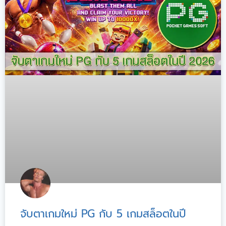
จับตาเกมใหม่ PG กับ 5 เกมสล็อตในปี