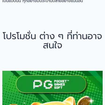
เป็นแบบนั้น ทุกอย่างมันจะบานปลายอย่างแน่นอน
โปรโมชั่น ต่าง ๆ ที่ท่านอาจ
สนใจ