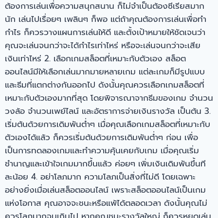
ต้องการเล่นเพื่อความสนุกสนาน ก็ไม่จำเป็นต้องซีเรียสมาก
นัก เล่นไปเรื่อยๆ เพลินๆ ก็พอ แต่ถ้าคุณต้องการเล่นเพื่อทำ
กำไร ก็ควรวางแผนการเล่นให้ดี และตั้งเป้าหมายให้ชัดเจนว่า
คุณจะเล่นจนกว่าจะได้กำไรเท่าไหร่ หรือจะเล่นจนกว่าจะเสีย
เงินเท่าไหร่ 2. เลือกเกมสล็อตที่เหมาะกับตัวเอง สล็อต
ออนไลน์มีให้เลือกเล่นมากมายหลายเกม แต่ละเกมก็มีรูปแบบ
และธีมที่แตกต่างกันออกไป ดังนั้นคุณควรเลือกเกมสล็อตที่
เหมาะกับตัวเองมากที่สุด โดยพิจารณาจากธีมของเกม จำนวน
วงล้อ จำนวนเพย์ไลน์ และอัตราการจ่ายเงินรางวัล เป็นต้น 3.
เริ่มต้นด้วยการเดิมพันต่ำๆ เมื่อคุณเลือกเกมสล็อตที่เหมาะกับ
ตัวเองได้แล้ว ก็ควรเริ่มต้นด้วยการเดิมพันต่ำๆ ก่อน เพื่อ
เป็นการทดลองเกมและทำความคุ้นเคยกับเกม เมื่อคุณเริ่ม
ชำนาญและเข้าใจเกมมากขึ้นแล้ว ค่อยๆ เพิ่มเงินเดิมพันขึ้นที
ละน้อย 4. อย่าโลภมาก ความโลภเป็นสิ่งที่ไม่ดี โดยเฉพาะ
อย่างยิ่งเมื่อเล่นสล็อตออนไลน์ เพราะสล็อตออนไลน์เป็นเกม
แห่งโอกาส คุณอาจจะชนะหรือแพ้ได้ตลอดเวลา ดังนั้นคุณไม่
ควรโลภมากจนเกินไป หากคุณชนะรางวัลใหญ่ ก็ควรหยุดเล่น