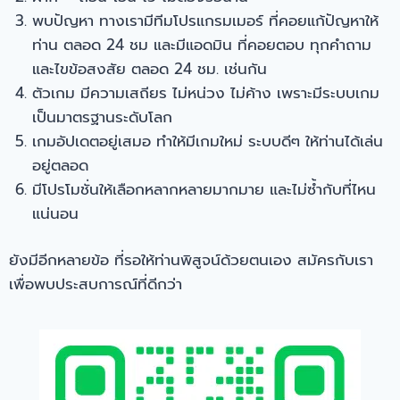
พบปัญหา ทางเรามีทีมโปรแกรมเมอร์ ที่คอยแก้ปัญหาให้
ท่าน ตลอด 24 ชม และมีแอดมิน ที่คอยตอบ ทุกคำถาม
และไขข้อสงสัย ตลอด 24 ชม. เช่นกัน
ตัวเกม มีความเสถียร ไม่หน่วง ไม่ค้าง เพราะมีระบบเกม
เป็นมาตรฐานระดับโลก
เกมอัปเดตอยู่เสมอ ทำให้มีเกมใหม่ ระบบดีๆ ให้ท่านได้เล่น
อยู่ตลอด
มีโปรโมชั่นให้เลือกหลากหลายมากมาย และไม่ซ้ำกับที่ไหน
แน่นอน
ยังมีอีกหลายข้อ ที่รอให้ท่านพิสูจน์ด้วยตนเอง สมัครกับเรา
เพื่อพบประสบการณ์ที่ดีกว่า