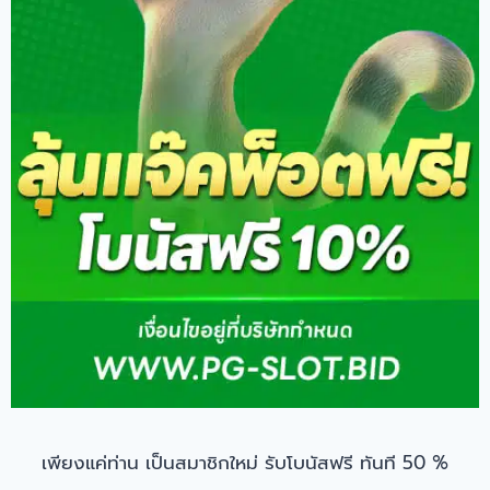
เพียงแค่ท่าน เป็นสมาชิกใหม่ รับโบนัสฟรี ทันที 50 %