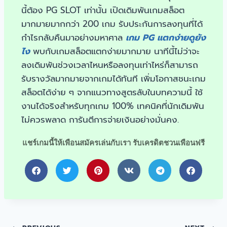
นี้ต้อง PG SLOT เท่านั้น เปิดเดิมพันเกมสล็อต
มากมายมากกว่า 200 เกม รับประกันการลงทุนที่ได้
กำไรกลับคืนมาอย่างมหาศาล
เกม PG แตกง่ายดูยัง
ไง
พบกับเกมสล็อตแตกง่ายมากมาย นาทีนี้ไม่ว่าจะ
ลงเดิมพันช่วงเวลาไหนหรือลงทุนเท่าไหร่ก็สามารถ
รับรางวัลมากมายจากเกมได้ทันที เพิ่มโอกาสชนะเกม
สล็อตได้ง่าย ๆ จากแนวทางสูตรลับในบทความนี้ ใช้
งานได้จริงสำหรับทุกเกม 100% เทคนิคที่นักเดิมพัน
ไม่ควรพลาด การันตีการจ่ายเงินอย่างมั่นคง.
แชร์เกมนี้ให้เพือนสมัครเล่นกับเรา รับเครดิตชวนเพือนฟรี