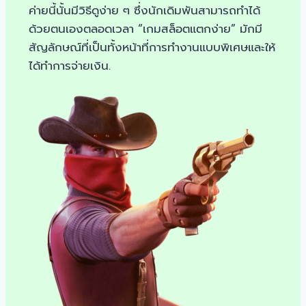
ค่ายนี้นั้นมีวิธีดูง่าย ๆ ซึ่งนักเดิมพันสามารถทำได้
ด้วยตนเองตลอดเวลา “เกมสล็อตแตกง่าย” มักมี
สัญลักษณ์ที่เป็นทั้งหน้าที่การทำงานแบบพิเศษและให้
ได้ทำการจ่ายเงิน.