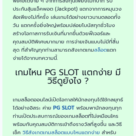
พิเศษได้ง่าย ๆ จากการลงทุนเพียงไม่กี่บาท รับ
ประกันลุ้นแจ็คพอต (Jackpot) แตกจากการหมุนวง
ล้อเพียงไม่กี่ครั้ง เล่นเกมได้อย่างยาวนานตลอดทั้ง
วัน แตกครั้งยิ่งใหญ่พร้อมปล่อยโบนัสทุกชั่วโมง
สร้างโอกาสการรับเงินที่มากขึ้นด้วยฟีเจอร์และ
คุณสมบัติพิเศษมากมาย การจ่ายเงินแบบไม่มีที่สิ้น
สุด ที่สำคัญทุกท่านสามารถสังเกตเกม
สล็อต
แตก
ง่ายได้จากบทความนี้.
เกมไหน PG SLOT แตกง่าย มี
วิธีดูยังไง ?
เกมสล็อตออนไลน์เปิดโอกาสให้นักลงทุนได้ใช้กลยุทธ์
ได้อย่างอิสระ ค่าย
PG SLOT
พร้อมพานักลงทุนทุก
ท่านเปิดประสบการณ์ของเกมสล็อตที่ไม่เหมือนใคร
พร้อมกับคุณสมบัติการเข้าถึงรางวัลที่สูงขึ้น และวิธี
เช็ค
วิธีสังเกตเกมสล็อตแบบไหนแตกง่าย
สำหรับ