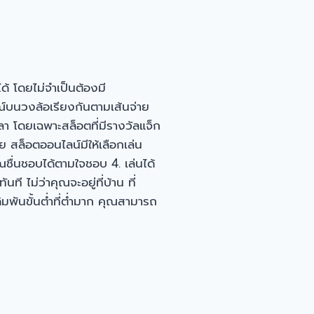
ด้ โดยไม่จำเป็นต้องมี
ณ์บนวงล้อเรียงกันตามเส้นจ่าย
วลา โดยเฉพาะสล็อตที่มีรางวัลแจ็ก
 สล็อตออนไลน์มีให้เลือกเล่น
ณชื่นชอบได้ตามใจชอบ 4. เล่นได้
ี ไม่ว่าคุณจะอยู่ที่บ้าน ที่
ิมพันขั้นต่ำที่ต่ำมาก คุณสามารถ