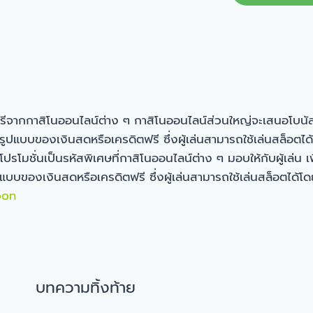
จากกาสิโนออนไลน์ต่าง ๆ กาสิโนออนไลน์ส่วนใหญ่จะเสนอโบนัสฟรีให้
รูปแบบของเงินสดหรือเครดิตฟรี ซึ่งผู้เล่นสามารถใช้เล่นสล็อต
สโปรโมชั่นเป็นรหัสพิเศษที่กาสิโนออนไลน์ต่าง ๆ มอบให้กับผู้เล่
ูปแบบของเงินสดหรือเครดิตฟรี ซึ่งผู้เล่นสามารถใช้เล่นสล็อตได
oon
บทความทิ้งท้าย