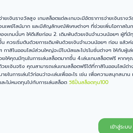
จ่ายเงินรางวัลสูง เกมสล็อตแต่ละเกมจะมีอัตราการจ่ายเงินรางวั
นวนเพย์ไลน์มาก และมีสัญลักษณ์พิเศษต่างๆ ที่ช่วยเพิ่มโอกาสในกา
มนั้นๆ ให้ดีเสียก่อน 2. เดิมพันด้วยเงินจำนวนน้อยๆ ผู้ที่มีท
ึ้น ควรเริ่มต้นด้วยการเดิมพันด้วยเงินจำนวนน้อยๆ ก่อน แล้วค่อย
ๆ กาสิโนออนไลน์ส่วนใหญ่จะมีโบนัสและโปรโมชั่นต่างๆ ให้กับผู้เล่
ะช่วยให้คุณมีทุนในการเล่นสล็อตมากขึ้น 4.เล่นเกมสล็อตฟรี หากคุ
นด้วยเงินจริง คุณสามารถเล่นเกมสล็อตฟรีได้ที่กาสิโนออนไลน์ต่างๆ
หมายในการเล่นไว้ก่อนว่าจะเล่นเพื่ออะไร เช่น เพื่อความสนุกสนาน
้น และไม่หมดทุนไปกับการเล่นสล็อต
วิธีปั่นสล็อตทุน100
เข้าสู่ระบบ