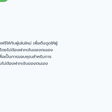
กับผู้เล่นใหม่ เพื่อดึงดูดให้ผู้
ได้โดยไม่ต้องฝากเงินของตนเอง
น เพื่อเป็นการขอบคุณสำหรับการ
้โดยไม่ต้องฝากเงินของตนเอง