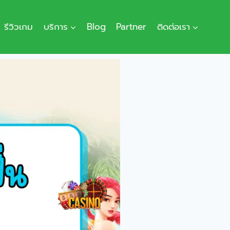
รีวิวเกม
บริการ
Blog
Partner
ติดต่อเรา