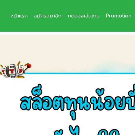
หน้าแรก
สมัครสมาชิก
ทดลองเล่นเกม
Promotion