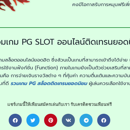
คงมีโอกาสรับการหมุนฟรีเพิ่มข
วมเกม PG SLOT ออนไลน์ติดเทรนยอด
กมสล็อตออนไลน์ยอดฮิต ซึ่งล้วนเป็นเกมที่สามารถเข้าถึงได้ง่าย แ
งการใช้งานฟังก์ชั่น (Function) ภายในเกมยังเป็นตัวช่วยเสริมที่ส
นคือ การจ่ายเงินรางวัลต่าง ๆ ที่คุ้มค่า ความตื่นเต้นและความบ
ที่ดี
รวมเกม PG สล็อตติดเทรนยอดนิยม
ผู้เล่นควรเลือกใช้
แชร์เกมนี้ให้เพือนสมัครเล่นกับเรา รับเครดิตชวนเพือนฟรี