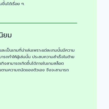
ึ้นได้เรื่อย ๆ.
นิยม
ละเป็นเกมที่น่าเล่นเพราะแต่ละเกมนั้นมีความ
ามารถทำให้ผู้เล่นนั้น ประสบความสำเร็จในด้าย
ันเทิงสามารถเกิดขึ้นได้ภายในเกมสล็อต
งานตามความถนัดของตัวเอง จึงจะสามารถ