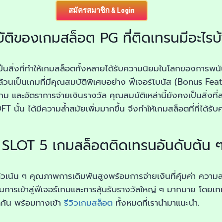
สมัครสมาชิก & Login
ติของเกมสล็อต PG ที่ติดเทรนมีอะไรบ
็นสิ่งที่ทำให้เกมสล็อตทั้งหลายได้รับความนิยมในโลกของการพน
้วนเป็นเกมที่มีคุณสมบัติพิเศษอย่าง ฟีเจอร์โบนัส (Bonus Features
 และอัตราการจ่ายเงินรางวัล คุณสมบัติเหล่านี้ยังคงเป็นสิ่งที่ส
้น ได้มีความล้ำสมัยเพิ่มมากขึ้น จึงทำให้เกมสล็อตที่ที่ได้ร
SLOT 5 เกมสล็อตติดเทรนอันดับต้น 
น้น ๆ คุณภาพการเดิมพันสูงพร้อมการจ่ายเงินที่คุ้มค่า ความสนุกเ
้นการเข้าสู่ฟีเจอร์เกมและการลุ้นรับรางวัลใหญ่ ๆ มากมาย โดยเกมที
ดูกัน พร้อมทางเข้า
รีวิวเกมสล็อต
ทั้งหมดที่เรานำมาแนะนำ.