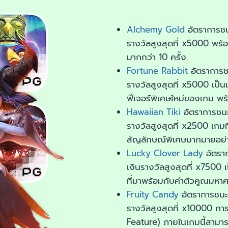
Alchemy Gold
อัตราการชน
รางวัลสูงสุดที่ x5000 พร้
มากกว่า 10 ครั้ง.
Fortune Rabbit
อัตราการชน
รางวัลสูงสุดที่ x5000 เป็น
ฟีเจอร์พิเศษใหม่ของเกม พร
Hawaiian Tiki
อัตราการชนะ
รางวัลสูงสุดที่ x2500 เกม
สัญลักษณ์พิเศษมากมายอย่าง
Lucky Clover Lady
อัตราก
เงินรางวัลสูงสุดที่ x7500 เ
ที่มาพร้อมกับค่าตัวคูณมหา
Fruity Candy
อัตราการชนะโ
รางวัลสูงสุดที่ x10000 การ
Feature) ภายในเกมนี้สามารถใ