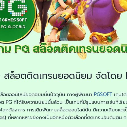
 สล็อตติดเทรนยอดนิยม จัดโดย
็อตออนไลน์ยอดนิยมนั้นปัจจุบัน ทางผู้พัฒนา
PGSOFT
เกมได้
 PG ที่ได้รับความนิยมนั้นล้วน เป็นเกมที่มีรูปแบบการเล่นที่เรีย
นทั่วโลกต้องการ การเดิมพันเกมสล็อตออนไลน์นั้น มีความเสี่ยงแต่เ
res) ที่หลากหลายยังคงเป็นอีกหนึ่งตัวเลือกที่ติดเทรนอันดับต