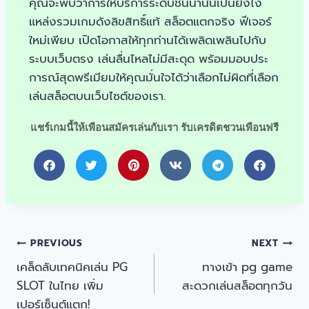
คุณจะพบว่าการให้บริการระดับชั้นนำนั้นเป็นยังไง
แหล่งรวมเกมดังลิขสิทธิ์แท้ สล็อตแตกจริง ฟีเจอร์
ใหม่เพียบ เปิดโอกาสให้ทุกท่านได้เพลิดเพลินไปกับ
ระบบเว็บตรง เล่นลื่นไหลไม่มีสะดุด พร้อมมอบประ
การณ์สุดพรีเมียมให้คุณมั่นใจได้ว่าเลือกไม่ผิดที่เลือก
เล่นสล็อตบนเว็บไซต์ของเรา.
แชร์เกมนี้ให้เพือนสมัครเล่นกับเรา รับเครดิตชวนเพือนฟรี
PREVIOUS
NEXT
เคล็ดลับเทคนิคเล่น PG
ทางเข้า pg game
SLOT ในไทย เพิ่ม
สะดวกเล่นสล็อตทุกวัน
เปอร์เซ็นต์แตก!