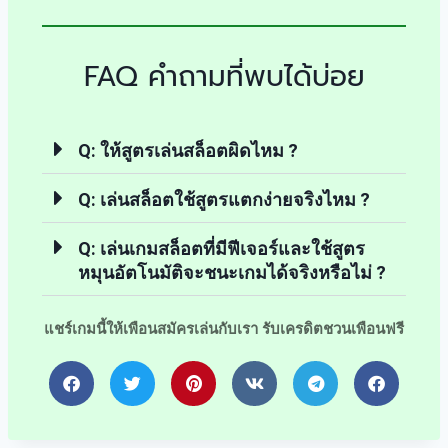
FAQ คำถามที่พบได้บ่อย
Q: ให้สูตรเล่นสล็อตผิดไหม ?
Q: เล่นสล็อตใช้สูตรแตกง่ายจริงไหม ?
Q: เล่นเกมสล็อตที่มีฟีเจอร์และใช้สูตร
หมุนอัตโนมัติจะชนะเกมได้จริงหรือไม่ ?
แชร์เกมนี้ให้เพือนสมัครเล่นกับเรา รับเครดิตชวนเพือนฟรี