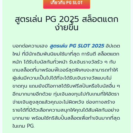
เกี่ยวกับ PG SLOT
สูตรเล่น PG 2025 สล็อตแตก
ง่ายขึ้น
บอกต่อความเฮง
สูตรเล่น PG SLOT 2025
อัปเดต
ใหม่ ที่มีนักเดิมพันนิยมใช้มาที่สุด การันตี สล็อตแตก
หนัก ได้รับโบนัสกันทั่วหน้า รับเงินรางวัลรัว ๆ กับ
เกมสล็อตที่มาพร้อมฟีเจอร์สุดพิเศษจะสามารถทำให้
ผู้เล่นมีความเป็นไปได้ที่จะได้รับเงินรางวัลแบบไม่
ขาดทุน แถมยังมีโอกาสได้รับฟรีสปินหรือโบนัสอื่น ๆ
อีกมากมายอีกด้วย ทุ่มเงินลงทุนไปกับเกมที่ให้อัตรา
จ่ายเงินสูงสุดแล้วคุณจะไม่ผิดหวัง ช่องทางสร้าง
รายได้ที่มีตัวเลือกความสนุกให้คุณได้สัมผัสกันอย่าง
มากมาย พร้อมใช้ทริลับปั่นสล็อตเพื่อทำเงินมากที่สุด
ในเกม PG.