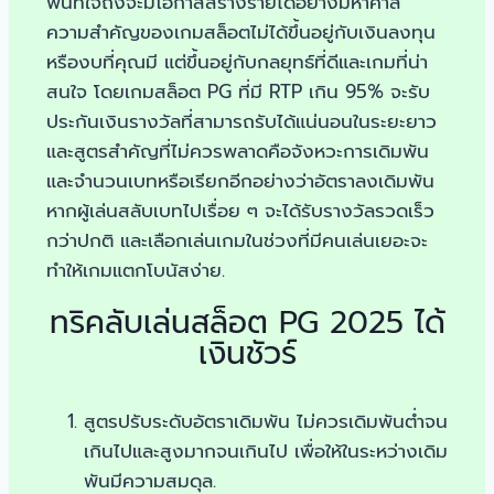
พันที่ใจถึงจะมีโอกาสสร้างรายได้อย่างมหาศาล
ความสำคัญของเกมสล็อตไม่ได้ขึ้นอยู่กับเงินลงทุน
หรืองบที่คุณมี แต่ขึ้นอยู่กับกลยุทธ์ที่ดีและเกมที่น่า
สนใจ โดยเกมสล็อต PG ที่มี RTP เกิน 95% จะรับ
ประกันเงินรางวัลที่สามารถรับได้แน่นอนในระยะยาว
และสูตรสำคัญที่ไม่ควรพลาดคือจังหวะการเดิมพัน
และจำนวนเบทหรือเรียกอีกอย่างว่าอัตราลงเดิมพัน
หากผู้เล่นสลับเบทไปเรื่อย ๆ จะได้รับรางวัลรวดเร็ว
กว่าปกติ และเลือกเล่นเกมในช่วงที่มีคนเล่นเยอะจะ
ทำให้เกมแตกโบนัสง่าย.
ทริคลับเล่นสล็อต PG 2025 ได้
เงินชัวร์
สูตรปรับระดับอัตราเดิมพัน ไม่ควรเดิมพันต่ำจน
เกินไปและสูงมากจนเกินไป เพื่อให้ในระหว่างเดิม
พันมีความสมดุล.