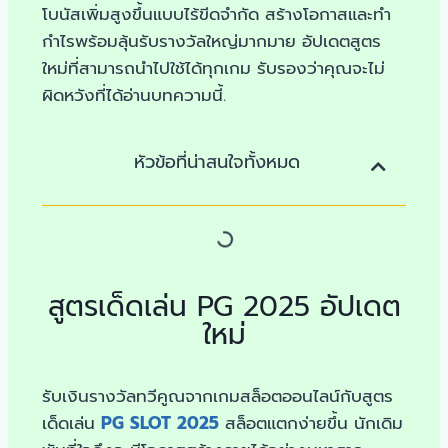
โบนัสเพิ่มสูงขึ้นแบบไร้ขีดจำกัด สร้างโอกาสและทำ
กำไรพร้อมลุ้นรับรางวัลใหญ่มากมาย อัปเดตสูตร
ใหม่ที่สามารถนำไปใช้ได้ทุกเกม รับรองว่าคุณจะไม่
ผิดหวังที่ได้อ่านบทความนี้.
หัวข้อที่น่าสนใจทั้งหมด
สูตรเด็ดเล่น PG 2025 อัปเดต
ใหม่
รับเงินรางวัลทวีคูณจากเกมสล็อตออนไลน์กับสูตร
เด็ดเล่น
PG SLOT 2025
สล็อตแตกง่ายขึ้น นักเดิม