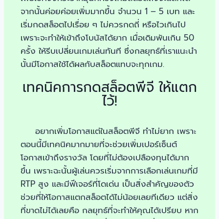
จากนั้นค่อยค่อยเพิ่มมากขึ้น จำนวน 1 – 5 เบท และ
เริ่มกดสล็อตไปเรื่อย ๆ ไม่ควรกดถี่ หรือไวเกินไป
เพราะจะทำให้เข้าถึงโบนัสได้ยาก เมื่อเดิมพันเกิน 50
ครั้ง ให้รีบเปลี่ยนเกมเล่นทันที ซึ่งกลยุทธ์ที่เราแนะนำ
นั้นมีโอกาสใช้ได้ผลกับสล็อตแทบจะทุกเกม.
เทคนิคการกดสล็อตพีจี ให้แตก
ไว้!
อยากเพิ่มโอกาสแต่ในสล็อตพีจี ทำไม่ยาก เพราะ
ตอนนี้มีเทคนิคมากมายที่จะช่วยเพิ่มเปอร์เซ็นต์
โอกาสเข้าถึงรางวัล โดยที่ไม่ต้องเปลืองทุนได้มาก
ขึ้น เพราะฉะนั้นผู้เล่นควรเริ่มจากการเลือกเล่นเกมที่มี
RTP สูง และมีฟีเจอร์ที่โดเด่น เป็นสิ่งสำคัญของตัว
ช่วยที่ให้โอกาสแตกสล็อตได้ไม่น้อยเลยทีเดียว แต่สิ่ง
ที่ขาดไม่ได้เลยคือ กลยุทธ์ที่จะทำให้คุณได้เปรียบ หาก