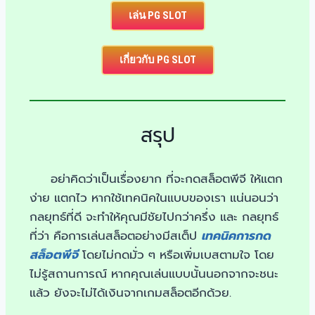
เล่น PG SLOT
เกี่ยวกับ PG SLOT
สรุป
อย่าคิดว่าเป็นเรื่องยาก ที่จะกดสล็อตพีจี ให้แตก
ง่าย แตกไว หากใช้เทคนิคในแบบของเรา แน่นอนว่า
กลยุทธ์ที่ดี จะทำให้คุณมีชัยไปกว่าครึ่ง และ กลยุทธ์
ที่ว่า คือการเล่นสล็อตอย่างมีสเต็ป
เทคนิคการกด
สล็อตพีจี
โดยไม่กดมั่ว ๆ หรือเพิ่มเบสตามใจ โดย
ไม่รู้สถานการณ์ หากคุณเล่นแบบนั้นนอกจากจะชนะ
แล้ว ยังจะไม่ได้เงินจากเกมสล็อตอีกด้วย.