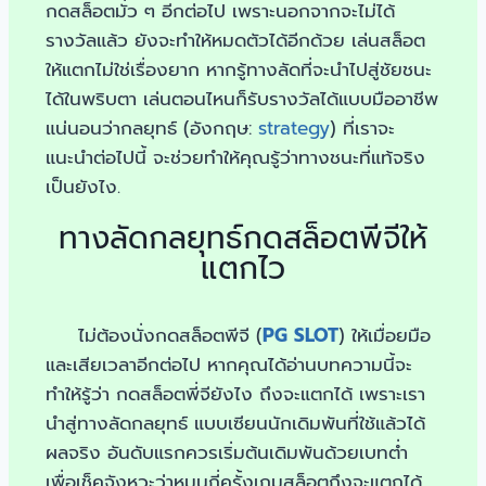
กดสล็อตมั่ว ๆ อีกต่อไป เพราะนอกจากจะไม่ได้
รางวัลแล้ว ยังจะทำให้หมดตัวได้อีกด้วย เล่นสล็อต
ให้แตกไม่ใช่เรื่องยาก หากรู้ทางลัดที่จะนำไปสู่ชัยชนะ
ได้ในพริบตา เล่นตอนไหนก็รับรางวัลได้แบบมืออาชีพ
แน่นอนว่ากลยุทธ์ (อังกฤษ:
strategy
) ที่เราจะ
แนะนำต่อไปนี้ จะช่วยทำให้คุณรู้ว่าทางชนะที่แท้จริง
เป็นยังไง.
ทางลัดกลยุทธ์กดสล็อตพีจีให้
แตกไว
ไม่ต้องนั่งกดสล็อตพีจี (
PG SLOT
) ให้เมื่อยมือ
และเสียเวลาอีกต่อไป หากคุณได้อ่านบทความนี้จะ
ทำให้รู้ว่า กดสล็อตพี่จียังไง ถึงจะแตกได้ เพราะเรา
นำสู่ทางลัดกลยุทธ์ แบบเซียนนักเดิมพันที่ใช้แล้วได้
ผลจริง อันดับแรกควรเริ่มต้นเดิมพันด้วยเบทต่ำ
เพื่อเช็คจังหวะว่าหมุนกี่ครั้งเกมสล็อตถึงจะแตกได้