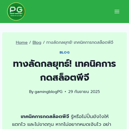
Home
/
Blog
/
ทางลัดกลยุทธ์! เทคนิคการกดสล็อตพีจี
BLOG
ทางลัดกลยุทธ์! เทคนิคการ
กดสล็อตพีจี
By
gamingblogPG
29 กันยายน 2025
เทคนิคการกดสล็อตพีจี
รู้หรือไม่ปั่นยังไงให้
แตกไว และไม่ขาดทุน หากไม่อยากหมดเงินไว อย่า