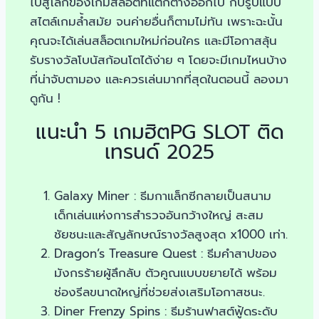
ไปสู่โลกของเกมสล็อตที่แตกต่างออกไป กับรูปแบบ
สไตล์เกมล้ำสมัย จนค่ายอื่นก็ตามไม่ทัน เพราะฉะนั้น
คุณจะได้เล่นสล็อตเกมใหม่ก่อนใคร และมีโอกาสลุ้น
รับรางวัลโบนัสก้อนโตได้ง่าย ๆ โดยจะมีเกมไหนบ้าง
ที่น่าจับตามอง และควรเล่นมากที่สุดในตอนนี้ ลองมา
ดูกัน !
แนะนำ 5 เกมฮิตPG SLOT ติด
เทรนด์ 2025
Galaxy Miner : ธีมกาแล็กซีกลายเป็นสนาม
เด็กเล่นแห่งการสำรวจอันกว้างใหญ่ สะสม
ชัยชนะและสัญลักษณ์รางวัลสูงสุด x1000 เท่า.
Dragon’s Treasure Quest : ธีมคำสาปของ
มังกรร้ายผู้ลึกลับ ตัวคูณแบบขยายได้ พร้อม
ช่องรีลขนาดใหญ่ที่ช่วยส่งเสริมโอกาสชนะ.
Diner Frenzy Spins : ธีมร้านฟาสต์ฟู้ดระดับ