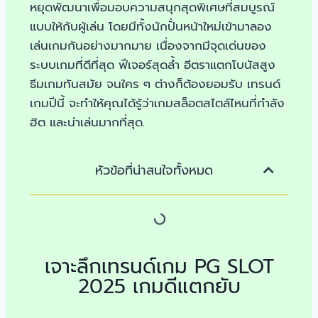
หยุดพัฒนาเพื่อมอบความสนุกสุดพิเศษที่สมบูรณ์
แบบให้กับผู้เล่น โดยมีทั้งนักปั่นหน้าใหม่เข้ามาลอง
เล่นเกมกันอย่างมากมาย เนื่องจากมีจุดเด่นของ
ระบบเกมที่ดีที่สุด ฟีเจอร์สุดล้ำ อีตราแตกโบนัสสูง
ธีมเกมทันสมัย จนใคร ๆ ต่างก็ต้องยอมรับ เทรนด์
เกมปีนี้ จะทำให้คุณได้รู้ว่าเกมสล็อตสไตล์ไหนที่กำลัง
ฮิต และน่าเล่นมากที่สุด.
หัวข้อที่น่าสนใจทั้งหมด
เจาะลึกเทรนด์เกม PG SLOT
2025 เกมดีแตกยับ