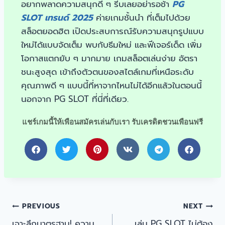
อยากพลาดความสนุกดี ๆ รีบเลยอย่ารอช้า
PG
SLOT เทรนด์ 2025
ค่ายเกมชั้นนำ ที่เต็มไปด้วย
สล็อตยอดฮิต เปิดประสบการณ์รับความสนุกรูปแบบ
ใหม่ได้แบบจัดเต็ม พบกับธีมใหม่ และฟีเจอร์เด็ด เพิ่ม
โอกาสแตกยับ ๆ มากมาย เกมสล็อตเล่นง่าย อัตรา
ชนะสูงสุด เข้าถึงตัวตนของสไตล์เกมที่เหนือระดับ
คุณภาพดี ๆ แบบนี้ที่หาจากไหนไม่ได้อีกแล้วในตอนนี้
นอกจาก PG SLOT ที่นี่ที่เดียว.
แชร์เกมนี้ให้เพือนสมัครเล่นกับเรา รับเครดิตชวนเพือนฟรี
PREVIOUS
NEXT
เจาะลึกมาตรฐาน! ความ
เล่น PG SLOT ไม่ต้อง