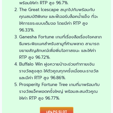
พร้อมให้ค่า RTP สูง 96.7%.
The Great Icescape สนุกไปกับพร้อมกับ
คุณสมบัติพิเศษ และฟีเจอร์บล็อคน้ำแข็ง ที่จะ
ให้การชระแบบเต็มจอ โดยมีค่า RTP สูง
96.33%.
Ganesha Fortune เกมที่เรื่องลือเรื่องโชคลาภ
ธีมพระพิฆเนศสำหรับสามูที่ห้ามพลาด สามารถ
ขยายสัญลักษณ์เพื่อพิ่มโอกาสชนะ และให้ค่า
RTP สูง 96.72%.
Buffalo Win ฝูงควายป่าจะช่วยท้าทายเงิน
รางวัลสูงสุด ให้ตัวคูณทุกครั้งเมื่อชนะรางวัล
และมีค่า RTP สูง 96.86%.
Prosperity Fortune Tree เกมที่มาพร้อมกับ
รางวัลแจ็คพอตครั้งใหญ่ พร้อมสะสมตัวคูณ
ให้ค่า RTP สูง 96.77%.
เล่น PG SLOT