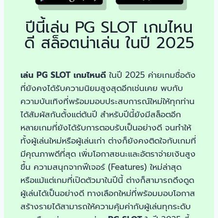
ปีนี้เล่น PG SLOT เกมไหน
ดี สล็อตน่าเล่น ในปี 2025
เล่น PG SLOT เกมไหนดี
ในปี 2025 ค่ายเกมชื่อดัง
ที่ยังคงได้รับความนิยมสูงสุดอีกเช่นเคย พบกับ
ความบันเทิงที่พร้อมมอบประสบการณ์ใหม่ให้ทุกท่าน
ได้สัมผัสกันตั้งแต่ต้นปี สำหรับปีนี้ยังมีสล็อตอีก
หลายเกมที่ยังได้รับการตอบรับเป็นอย่างดี จนทำให้
ทั้งผู้เล่นใหม่หรือผู้เล่นเก่า ต่างก็ยังคงติดใจกับเกมที่
มีคุณภาพดีที่สุด เพิ่มโอกาสชนะและอัตราจ่ายเงินสูง
ขึ้น ความสนุกจากฟีเจอร์ (Features) ใหม่ล่าสุด
หรือแม้แต่เกมที่เปิดตัวมาในปีนี้ ต่างก็สามารถดึงดูด
ผู้เล่นได้เป็นอย่างดี ทางเลือกใหม่ที่พร้อมมอบโอกาส
สร้างรายได้สามารถให้ความคุ้มค่ากับผู้เล่นทุกระดับ