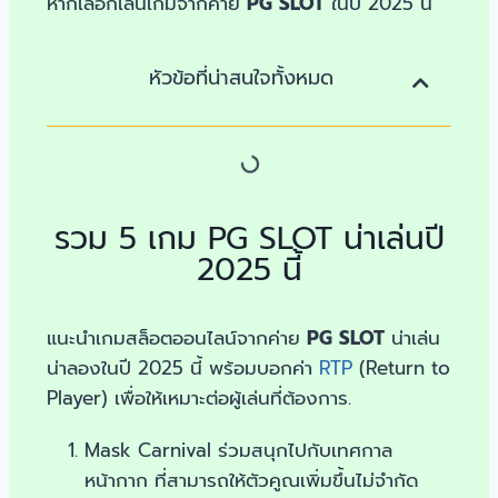
หากเลือกเล่นเกมจากค่าย
PG SLOT
ในปี 2025 นี้
หัวข้อที่น่าสนใจทั้งหมด
รวม 5 เกม PG SLOT น่าเล่นปี
2025 นี้
แนะนำเกมสล็อตออนไลน์จากค่าย
PG SLOT
น่าเล่น
น่าลองในปี 2025 นี้ พร้อมบอกค่า
RTP
(Return to
Player) เพื่อให้เหมาะต่อผู้เล่นที่ต้องการ.
Mask Carnival ร่วมสนุกไปกับเทศกาล
หน้ากาก ที่สามารถให้ตัวคูณเพิ่มขึ้นไม่จำกัด