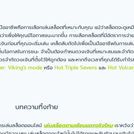
ชีพคือการเลือกเล่นสล็อตที่เหมาะกับคุณ แม้ว่าสล็อตจะดูเหมือ
กว่าเพื่อให้คุณมีโอกาสชนะมากขึ้น การเลือกสล็อตที่มีอัตราการจ่า
เงินก่อนที่คุณจะเริ่มเล่น เคล็ดลับถัดไปเพื่อเป็นมืออาชีพในการเ
พิ่มโอกาสในการชนะ จำเป็นต้องกำหนดวงเงินที่เหมาะสมและจำกัด
วรจำกัดวงเงินที่ตั้งไว้ให้ถูกต้อง และหากถึงเวลาที่คุณได้รับกำ
er: Viking’s mode
หรือ
Hot Triple Sevens
และ
Hot Volca
บทความทิ้งท้าย
ารเล่นสล็อตออนไลน์
เล่นสล็อตตามเซียนแตกจริงไหม
เราหวังว่า
่างมีความสุข เล่นสล็อตออนไลน์นั้นไม่ได้ยากและซับซ้อนจนเกินไ