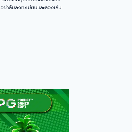
 อย่าลืมลงทะเบียนและลองเล่น