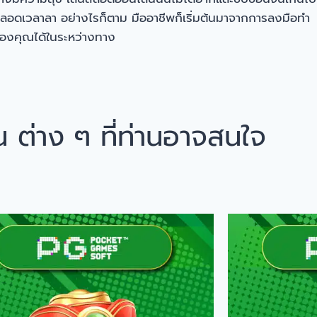
่ตลอดเวลาลา อย่างไรก็ตาม มืออาชีพก็เริ่มต้นมาจากการลงมือทำ
ะของคุณได้ในระหว่างทาง
น ต่าง ๆ ที่ท่านอาจสนใจ