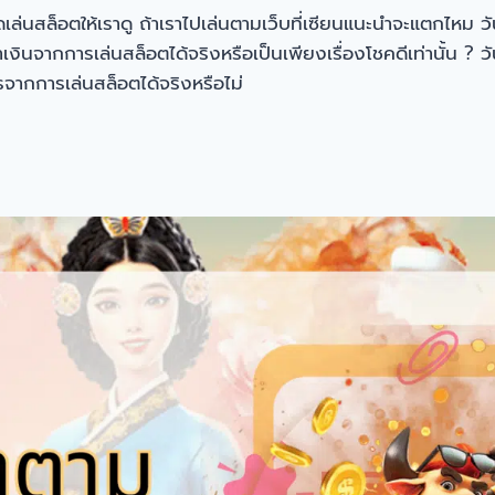
เล่นสล็อตให้เราดู ถ้าเราไปเล่นตามเว็บที่เซียนแนะนำจะแตกไหม ว
ินจากการเล่นสล็อตได้จริงหรือเป็นเพียงเรื่องโชคดีเท่านั้น ? วั
จากการเล่นสล็อตได้จริงหรือไม่