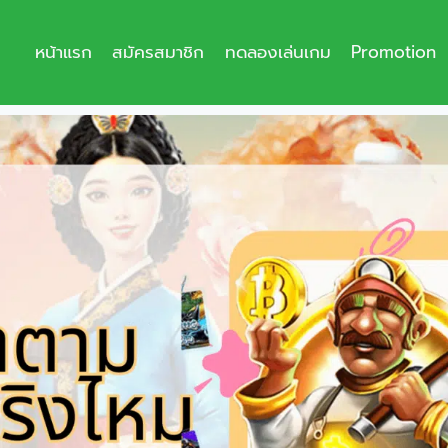
หน้าแรก
สมัครสมาชิก
ทดลองเล่นเกม
Promotion