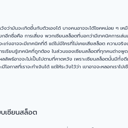
ก็หวังว่ามันจะเกิดขึ้นกับตัวเองได้ บางคนอาจจะได้โชคหน่อย ๆ เห
ยกอีกชื่อคือ การเสี่ยง พวกเซียนสล็อตที่บอกว่ามีเทคนิคการเล่นมาแ
ก่งอาจจะมีเทคนิคที่ดี แต่ไม่มีใครที่ไม่เคยเสียสล็อต ความจริงเพ
การเรียนรู้เทคนิคที่ถูกต้อง ในส่วนของเซียนสล็อตที่ทุกคนต่างพูด
ผลลัพธ์อาจจะไม่เป็นไปตามที่คาดหวัง เพราะเซียนสล็อตนั้นมีทั้งดีแ
โอกาสที่เราจะทำเงินได้ แต่ให้ระวังไว้ว่า เขาอาจจะหลอกเราไปเชื
บบเซียนสล็อต