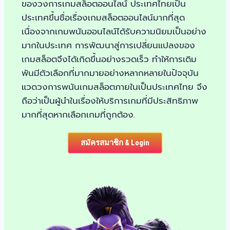
ของวงการเกมสล็อตออนไลน์ ประเทศไทยเป็น
ประเทศขึ้นชื่อเรื่องเกมสล็อตออนไลน์มากที่สุด
เนื่องจากเกมพนันออนไลน์ได้รับความนิยมเป็นอย่าง
มากในประเทศ การพัฒนาสู่การเปลี่ยนแปลงของ
เกมสล็อตจึงได้เกิดขึ้นอย่างรวดเร็ว ทำให้การเดิม
พันมีตัวเลือกที่มากมายอย่างหลากหลายในปัจจุบัน
แวดวงการพนันเกมสล็อตภายในเป็นประเทศไทย จึง
ถือว่าเป็นผู้นำในเรื่องให้บริการเกมที่มีประสิทธิภาพ
มากที่สุดหากเลือกเกมที่ถูกต้อง.
สมัครสมาชิก & Login