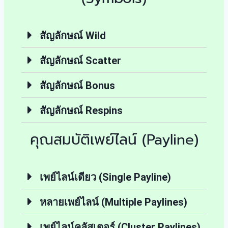
สัญลักษณ์ Wild
สัญลักษณ์ Scatter
สัญลักษณ์ Bonus
สัญลักษณ์ Respins
คุณสมบัติเพย์ไลน์ (Payline)
เพย์ไลน์เดียว (Single Payline)
หลายเพย์ไลน์ (Multiple Paylines)
เพย์ไลน์คลัสเตอร์ (Cluster Paylines)