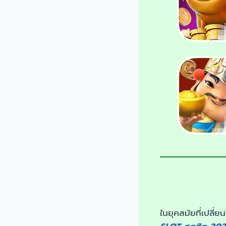
ในยุคสมัยที่เปลี่