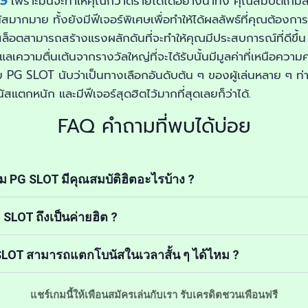
25
เพราะมันจะทำให้คุณกวาดรายได้ได้อย่างน่าทึ่ง คุณสมบัติเกมส
สมากมาย ทั้งยังมีฟีเจอร์พิเศษเพื่อทำให้ได้ผลลัพธ์ที่คุณต้องการ
็อตสามารถสร้างแรงผลักดันที่จะทำให้คุณมีประสบการณ์ที่ดีขึ้น 
แลเความตื่นเต้นจากรางวัลใหญ่ที่จะได้รับนั้นมีมูลค่าที่เหนือคว
ย PG SLOT นับว่าเป็นทางเลือกอันดับต้น ๆ ของผู้เล่นหลาย ๆ 
สแตกหนัก และมีฟีเจอร์สุดฮิตไว้มากที่สุดเลยก็ว่าได้.
FAQ คำถามที่พบได้บ่อย
กม PG SLOT มีคุณสมบัติฮิตอะไรบ้าง ?
SLOT ถึงเป็นค่ายฮิต ?
SLOT สามารถแตกโบนัสในเวลาสั้น ๆ ได้ไหม ?
แชร์เกมนี้ให้เพือนสมัครเล่นกับเรา รับเครดิตชวนเพือนฟรี