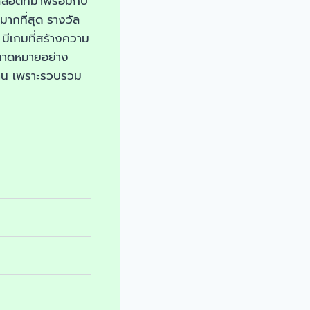
ล็อตที่มาพร้อมกับ
มากที่สุด รางวัล
มีเกมที่สร้างความ
ามคาดหมายอย่าง
ท่าน เพราะรวบรวม