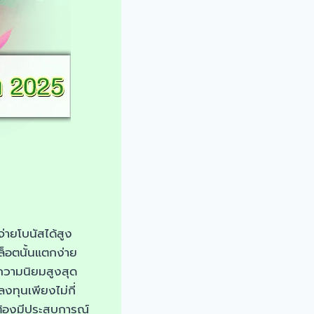
ายโบนัสได้สูง
สล็อตนั้นแตกง่าย
ความนิยมสูงสุด
ทุนเพียงไม่กี่
็นต้องมีประสบการณ์