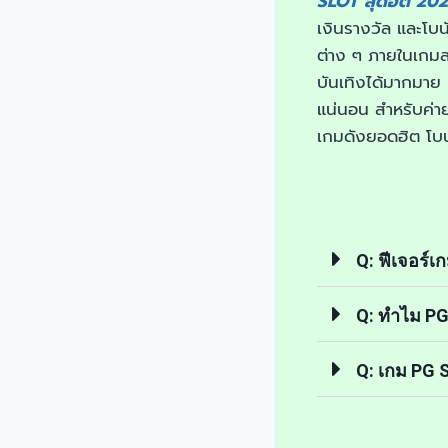
SLOT สุดฮิต 20
เงินรางวัล และโบนั
ต่าง ๆ ภายในเกมสล
บันเทิงได้มากมาย 
แน่นอน สำหรับค่า
เกมดังยอดฮิต โบนั
Q: ฟีเจอร์เ
Q: ทำไม PG 
Q: เกม PG 