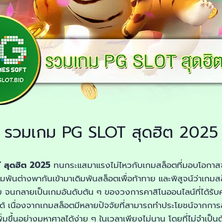
รวมเกม PG SLOT สุดฮิต 2025
 สุดฮิต 2025
ทนกระแสมาแรงไม่ไหวกับเกมสล็อตที่มอบโอกาสจ่
ดิมพันต่างพากันเข้ามาเดิมพันสล็อตเพื่อท้าทาย และพิสูจน์ว่าเกม
ม จนกลายเป็นเกมอันดับต้น ๆ ของวงการคาสิโนออนไลน์ที่ได้รับ
ด้ เนื่องจากเกมสล็อตมีหลายปัจจัยที่สามารถทำประโยชน์จากการลง
พิ่มขึ้นอย่างมหาศาลได้ง่าย ๆ ในเวลาเพียงไม่นาน โดยที่ไม่จำเป