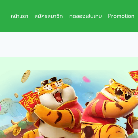
หน้าแรก
สมัครสมาชิก
ทดลองเล่นเกม
Promotion