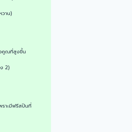
หวาน)
คูณที่สูงขึ้น
ง 2)
พราะมีฟรีสปินที่