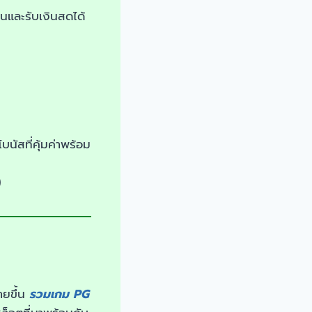
ินและรับเงินสดได้
นัสที่คุ้มค่าพร้อม
)
ายขึ้น
รวมเกม PG