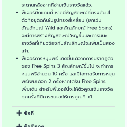
ระดานหลังจากที่จ่ายเงินรางวัลแล้ว.
ฟีเจอร์บิ๊กแคนดี้ หากมีสัญลักษณ์ที่ตรงกัน 4
ตัวที่อยู่ติดกันในรูปทรงสี่เหลี่ยม (ยกเว้น
สัญลักษณ์ Wild และสัญลักษณ์ Free Spins)
จะมีการสร้างสัญลักษณ์ใหญ่ขึ้นและการชนะ
รางวัลที่เกี่ยวข้องกับสัญลักษณ์จะเพิ่มเป็นสอง
เท่า.
ฟีเจอร์การหมุนฟรี เกิดขึ้นได้จากการปรากฏตัว
ของ Free Spins 3 สัญลักษณ์ขึ้นไป จะทำการ
หมุนฟรีจำนวน 10 ครั้ง และมีโอกาสรับการหมุน
ฟรีเพิ่มได้อีก 2 ครั้งหากได้รับ Free Spins
เพิ่มเติม สำหรับฟีเจอร์นี้จะให้ตัวคูณเงินรางวัล
ทุกครั้งที่มีการชนะจะให้การคูณที่ x1.
ข้อดี
ข้อสังเกต