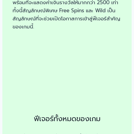
พร้อมที่จะแสดงค่าเงินรางวัลให้มากกว่า 2500 เท่า
ทั้งนี้สัญลักษณ์พิเศษ Free Spins และ Wild เป็น
สัญลักษณ์ที่จะช่วยเปิดโอกาสการเข้าสู่ฟีเจอร์สำคัญ
ของเกมนี้.
ฟีเจอร์ทั้งหมดของเกม