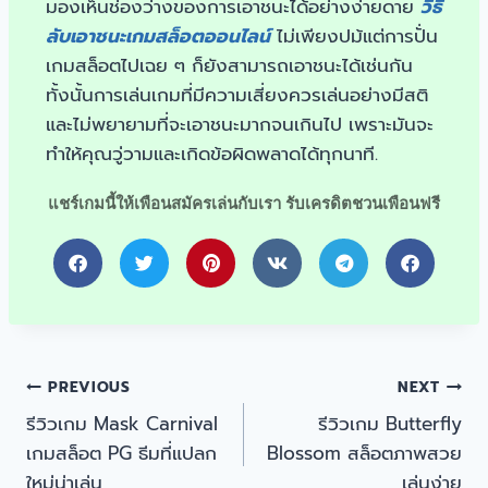
มองเห็นช่องว่างของการเอาชนะได้อย่างง่ายดาย
วิธี
ลับเอาชนะเกมสล็อตออนไลน์
ไม่เพียงปม้แต่การปั่น
เกมสล็อตไปเฉย ๆ ก็ยังสามารถเอาชนะได้เช่นกัน
ทั้งนั้นการเล่นเกมที่มีความเสี่ยงควรเล่นอย่างมีสติ
และไม่พยายามที่จะเอาชนะมากจนเกินไป เพราะมันจะ
ทำให้คุณวู่วามและเกิดข้อผิดพลาดได้ทุกนาที.
แชร์เกมนี้ให้เพือนสมัครเล่นกับเรา รับเครดิตชวนเพือนฟรี
PREVIOUS
NEXT
รีวิวเกม Mask Carnival
รีวิวเกม Butterfly
เกมสล็อต PG ธีมที่แปลก
Blossom สล็อตภาพสวย
ใหม่น่าเล่น
เล่นง่าย