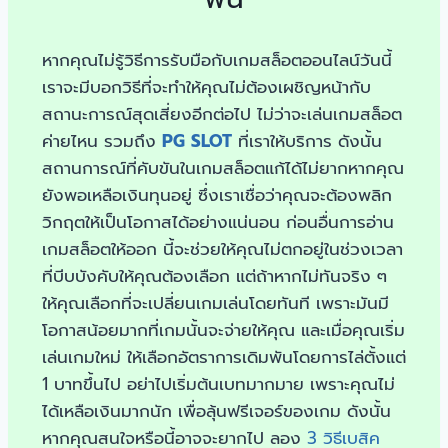
หากคุณไม่รู้วิธีการรับมือกับเกมสล็อตออนไลน์วันนี้
เราจะมีบอกวิธีที่จะทำให้คุณไม่ต้องเผชิญหน้ากับ
สถานะการณ์สุดเสี่ยงอีกต่อไป ไม่ว่าจะเล่นเกมสล็อต
ค่ายไหน รวมถึง
PG SLOT
ที่เราให้บริการ ดังนั้น
สถานการณ์ที่คับขันในเกมสล็อตแก้ได้ไม่ยากหากคุณ
ยังพอเหลือเงินทุนอยู่ ซึ่งเราเชื่อว่าคุณจะต้องพลิก
วิกฤตให้เป็นโอกาสได้อย่างแน่นอน ก่อนอื่นการอ่าน
เกมสล็อตให้ออก นี้จะช่วยให้คุณไม่ตกอยู่ในช่วงเวลา
ที่บีบบังคับให้คุณต้องเลือก แต่ถ้าหากไม่ทันจริง ๆ
ให้คุณเลือกที่จะเปลี่ยนเกมเล่นโดยทันที เพราะมันมี
โอกาสน้อยมากที่เกมนั้นจะจ่ายให้คุณ และเมื่อคุณเริ่ม
เล่นเกมใหม่ ให้เลือกอัตราการเดิมพันโดยการไล่ตั้งแต่
1 บาทขึ้นไป อย่าไปเริ่มต้นเบทมากมาย เพราะคุณไม่
ได้เหลือเงินมากนัก เพื่อลุ้นฟรีเจอร์ของเกม ดังนั้น
หากคุณสนใจหรือนี้อาจจะยากไป ลอง
3 วิธีเบสิค