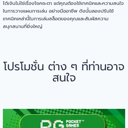
ได้เงินไม่ใช่เรื่องโชคชะตา แต่คุณต้องใช้เทคนิคและความสนใจ
ในการวางแผนการเล่น อย่างมืออาชีพ ดังนั้นลองปรับใช้
เทคนิคเหล่านี้ในการเล่นสล็อตของคุณและสัมผัสความ
สนุกสนานที่ยิ่งใหญ่
โปรโมชั่น ต่าง ๆ ที่ท่านอาจ
สนใจ