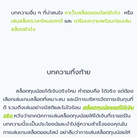
บทความอื่น ๆ ที่น่าสนใจ
หาเว็บสล็อตออนไลน์ยังไง
หรือ
เล่นสล็อตเวลาไหนแตกดี
และ
เตรียมความพร้อมก่อนเล่น
สล็อตยังไง
บทความทิ้งท้าย
สล็อตทุนน้อยได้เงินจริงไหม คำตอบคือ ได้จริง แต่ต้อง
เลือกเล่นเกมสล็อตที่เหมาะสม และมีการบริหารจัดการเงินทุนที่
ดี รวมถึงเล่นอย่างมีสติและไม่ใจร้อน
สล็อตทุนน้อยแต่ได้เงิน
จริง
หวังว่าเทคนิคการเล่นสล็อตทุนน้อยให้ได้เงินที่เราแชร์ใน
บทความนี้จะเป็นประโยชน์และนำไปสู่ความสำเร็จของคุณใน
การเล่นเกมสล็อตออนไลน์ อย่าลืมว่าการเล่นสล็อตทุนน้อยให้