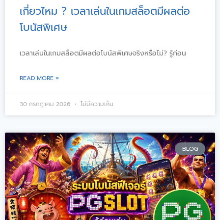
เกี่ยวไหม ? เวลาเล่นในเกมสล็อตมีผลต่อ
โบนัสพิเศษ
เวลาเล่นในเกมสล็อตมีผลต่อโบนัสพิเศษจริงหรือไม่? รู้ก่อน
READ MORE »
30 กรกฎาคม 2026
ไม่มีความเห็น
BLOG