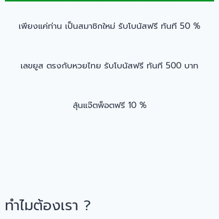
เพียงแค่ท่าน เป็นสมาชิกใหม่ รับโบนัสฟรี ทันที 50 %
เลขยูส ตรงกับหวยไทย รับโบนัสฟรี ทันที 500 บาท
ลุ้นแจ๊ตพ็อตฟรี 10 %
ทำไมต้องเรา ?