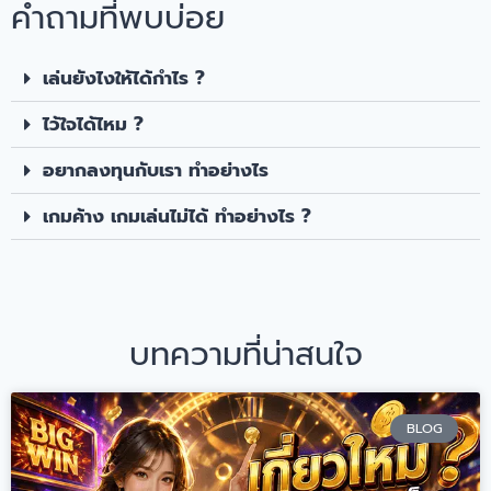
คำถามที่พบบ่อย
เล่นยังไงให้ได้กำไร ?
ไว้ใจได้ไหม ?
อยากลงทุนกับเรา ทำอย่างไร
เกมค้าง เกมเล่นไม่ได้ ทำอย่างไร ?
บทความที่น่าสนใจ
BLOG