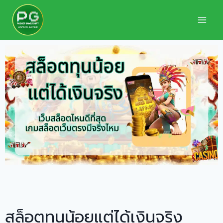
สล็อตทุนน้อยแต่ได้เงินจริง