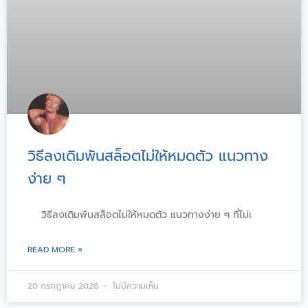
วิธีลงเดิมพันสล็อตไม่ให้หมดตัว แนวทาง
ง่าย ๆ
วิธีลงเดิมพันสล็อตไม่ให้หมดตัว แนวทางง่าย ๆ ที่ไม่เ
READ MORE »
20 กรกฎาคม 2026
ไม่มีความเห็น