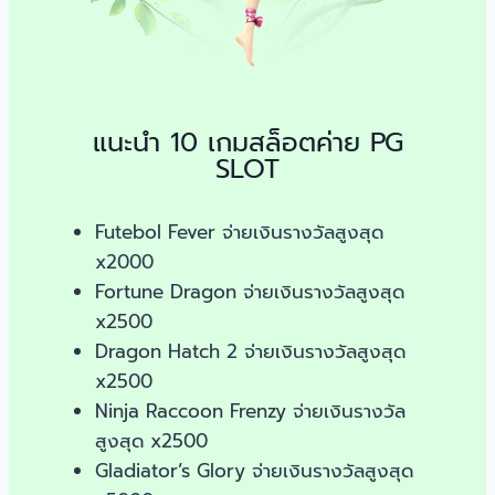
แนะนำ 10 เกมสล็อตค่าย PG
SLOT
Futebol Fever จ่ายเงินรางวัลสูงสุด
x2000
Fortune Dragon จ่ายเงินรางวัลสูงสุด
x2500
Dragon Hatch 2 จ่ายเงินรางวัลสูงสุด
x2500
Ninja Raccoon Frenzy จ่ายเงินรางวัล
สูงสุด x2500
Gladiator’s Glory จ่ายเงินรางวัลสูงสุด