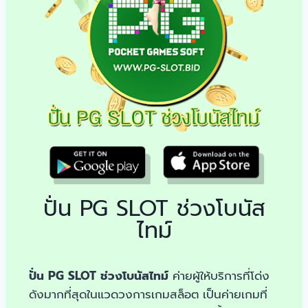
ปั่น PG SLOT ช่วงโบนัส
ไทม์
ปั่น PG SLOT ช่วงโบนัสไทม์
ค่ายผู้ให้บริการที่โด่ง
ดังมากที่สุดในแวดวงการเกมสล็อต เป็นค่ายเกมที่