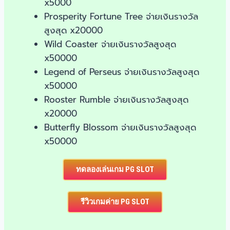
x5000
Prosperity Fortune Tree จ่ายเงินรางวัล
สูงสุด x20000
Wild Coaster จ่ายเงินรางวัลสูงสุด
x50000
Legend of Perseus จ่ายเงินรางวัลสูงสุด
x50000
Rooster Rumble จ่ายเงินรางวัลสูงสุด
x20000
Butterfly Blossom จ่ายเงินรางวัลสูงสุด
x50000
ทดลองเล่นเกม PG SLOT
รีวิวเกมค่าย PG SLOT