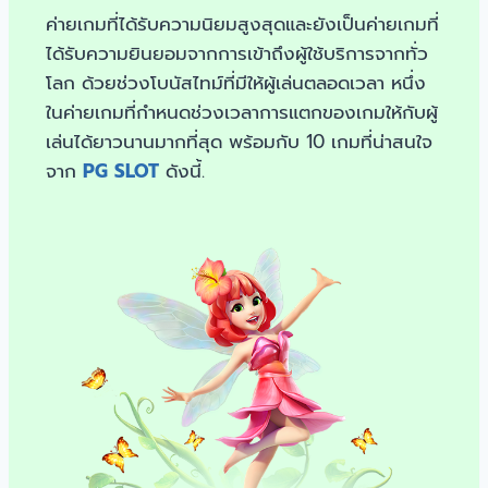
ค่ายเกมที่ได้รับความนิยมสูงสุดและยังเป็นค่ายเกมที่
ได้รับความยินยอมจากการเข้าถึงผู้ใช้บริการจากทั่ว
โลก ด้วยช่วงโบนัสไทม์ที่มีให้ผู้เล่นตลอดเวลา หนึ่ง
ในค่ายเกมที่กำหนดช่วงเวลาการแตกของเกมให้กับผู้
เล่นได้ยาวนานมากที่สุด พร้อมกับ 10 เกมที่น่าสนใจ
จาก
PG SLOT
ดังนี้.