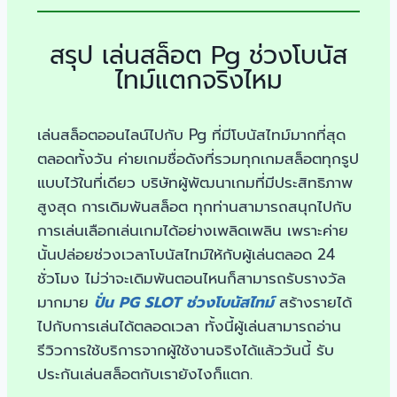
สรุป เล่นสล็อต Pg ช่วงโบนัส
ไทม์แตกจริงไหม
เล่นสล็อตออนไลน์ไปกับ Pg ที่มีโบนัสไทม์มากที่สุด
ตลอดทั้งวัน ค่ายเกมชื่อดังที่รวมทุกเกมสล็อตทุกรูป
แบบไว้ในที่เดียว บริษัทผู้พัฒนาเกมที่มีประสิทธิภาพ
สูงสุด การเดิมพันสล็อต ทุกท่านสามารถสนุกไปกับ
การเล่นเลือกเล่นเกมได้อย่างเพลิดเพลิน เพราะค่าย
นั้นปล่อยช่วงเวลาโบนัสไทม์ให้กับผู้เล่นตลอด 24
ชั่วโมง ไม่ว่าจะเดิมพันตอนไหนก็สามารถรับรางวัล
มากมาย
ปั่น PG SLOT ช่วงโบนัสไทม์
สร้างรายได้
ไปกับการเล่นได้ตลอดเวลา ทั้งนี้ผู้เล่นสามารถอ่าน
รีวิวการใช้บริการจากผู้ใช้งานจริงได้แล้ววันนี้ รับ
ประกันเล่นสล็อตกับเรายังไงก็แตก.