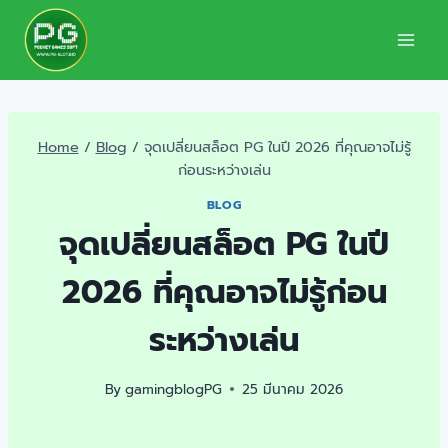
Home
/
Blog
/
จุดเปลี่ยนสล็อต PG ในปี 2026 ที่คุณอาจไม่รู้
ก่อนระหว่างเล่น
BLOG
จุดเปลี่ยนสล็อต PG ในปี
2026 ที่คุณอาจไม่รู้ก่อน
ระหว่างเล่น
By
gamingblogPG
25 มีนาคม 2026