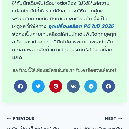
ให้กับนักเดิมพันได้อย่างต่อเนื่อง ไม่ได้ให้แค่ความ
แปลกใหม่ไม่ซ้ำใคร แต่ยังสามารถให้ความคุ้มค่า
พร้อมกับความบันเทิงได้ในเวลาเดียวกัน จึงเป็น
เหตุผลที่ทำให้ทาง
จุดเปลี่ยนสล็อต PG ในปี 2026
ยังคงเป็นค่ายเกมสล็อตให้กับนักเดิมพันได้ทุกยุคทุก
สมัย และแน่นอนว่าปีนี้ยิ่งไม่ควรพลาด เพราะไม่งั้น
คุณอาจพลาดสิ่งที่จะทำให้คุณประทับใจได้มากที่สุด
ไปได้
แชร์เกมนี้ให้เพือนสมัครเล่นกับเรา รับเครดิตชวนเพือนฟรี
PREVIOUS
NEXT
ยูสใหม่ปั่นสล็อตต้องรู้ กับ
เกม PG สุดคุ้มแตกหนัก