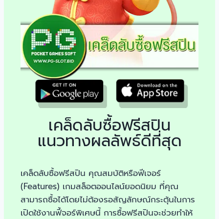
เคล็ดลับซื้อฟรีสปิน
แนวทางผลลัพธ์ดีที่สุด
เคล็ดลับซื้อฟรีสปิน คุณสมบัติหรือฟีเจอร์
(Features) เกมสล็อตออนไลน์ยอดนิยม ที่คุณ
สามารถซื้อได้โดยไม่ต้องรอสัญลักษณ์กระตุ้นในการ
เปิดใช้งานฟี้จอร์พิเศษนี้ การซื้อฟรีสปินจะช่วยทำให้