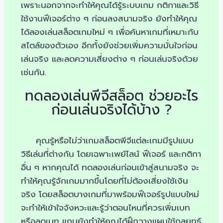
เพราะนอกจากจะทำให้คุณได้รู้ระบบเกม กติกาและวิธี
ใช้งานฟีเจอร์ต่าง ๆ ก่อนลงสนามจริง ยังทำให้คุณ
ได้ลองเล่นสล็อตเกมใหม่ ๆ เพื่อค้นหาเกมที่เหมาะกับ
สไตล์ของตัวเอง อีกทั้งยังช่วยเพิ่มความมั่นใจก่อน
เล่นจริง และลดความเสี่ยงต่าง ๆ ก่อนเล่นจริงด้วย
เช่นกัน.
ทดลองเล่นพีจีสล็อต ช่วยอะไร
ก่อนเล่นจริงได้บ้าง ?
คุณรู้หรือไม่ว่าเกมสล็อตพีจีแต่ละเกมมีรูปแบบ
วิธีเล่นที่ต่างกัน โดยเฉพาะเพย์ไลน์ ฟีเจอร์ และกติกา
อื่น ๆ หากคุณได้ ทดลองเล่นก่อนเข้าสู่สนามจริง จะ
ทำให้คุณรู้จักเกมมากขึ้นโดยที่ไม่ต้องเสี่ยงใช้เงิน
จริง โดยสล็อตบางเกมที่มาพร้อมฟีเจอร์รูปแบบใหม่
จะทำให้เข้าใจจังหวะและรู้ว่าตอนไหนที่ควรเพิ่มเบท
หรือลดเบท แถมยังทำให้คุณได้ฝึกวางแผนใช้กลยุทธ์