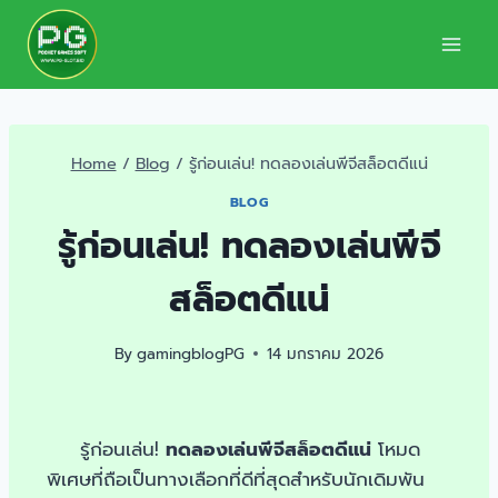
Home
/
Blog
/
รู้ก่อนเล่น! ทดลองเล่นพีจีสล็อตดีแน่
BLOG
รู้ก่อนเล่น! ทดลองเล่นพีจี
สล็อตดีแน่
By
gamingblogPG
14 มกราคม 2026
รู้ก่อนเล่น!
ทดลองเล่นพีจีสล็อตดีแน่
โหมด
พิเศษที่ถือเป็นทางเลือกที่ดีที่สุดสำหรับนักเดิมพัน